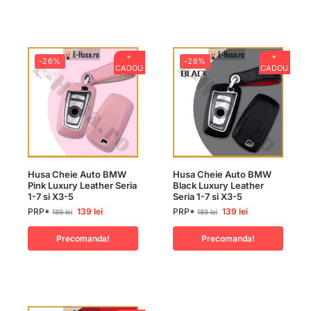
+
+
-26%
-26%
CADOU
CADOU
Husa Cheie Auto BMW
Husa Cheie Auto BMW
Pink Luxury Leather Seria
Black Luxury Leather
1-7 si X3-5
Seria 1-7 si X3-5
PRP*
139
lei
PRP*
139
lei
189
lei
189
lei
Precomanda!
Precomanda!