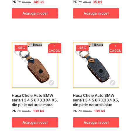
PRP*
149
lei
PRP*
35
lei
249
lei
49
lei
Adauga in cos!
Adauga in cos!
+
+
-48%
-48%
CADOU
CADOU
Husa Cheie Auto BMW
Husa Cheie Auto BMW
seria 1 3 4 5 6 7 X3 X4 X5,
seria 1 3 4 5 6 7 X3 X4 X5,
din piele naturala maro
din piele naturala blue
PRP*
109
lei
PRP*
109
lei
209
lei
209
lei
Adauga in cos!
Adauga in cos!