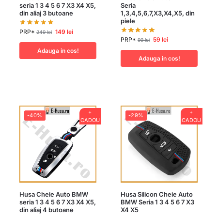
seria 1 3 4 5 6 7 X3 X4 X5,
Seria
din aliaj 3 butoane
1,3,4,5,6,7,X3,X4,X5, din
piele
PRP*
149
lei
249
lei
PRP*
59
lei
99
lei
Adauga in cos!
Adauga in cos!
+
+
-40%
-29%
CADOU
CADOU
Husa Cheie Auto BMW
Husa Silicon Cheie Auto
seria 1 3 4 5 6 7 X3 X4 X5,
BMW Seria 1 3 4 5 6 7 X3
din aliaj 4 butoane
X4 X5