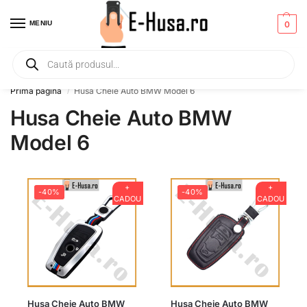
MENIU
0
Primesti un mic
CADOU
la orice comanda!
Prima pagină
Husa Cheie Auto BMW Model 6
/
Husa Cheie Auto BMW
Model 6
+
+
-40%
-40%
CADOU
CADOU
Husa Cheie Auto BMW
Husa Cheie Auto BMW