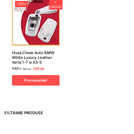
+
-26%
CADOU
Husa Cheie Auto BMW
White Luxury Leather
Seria 1-7 si X3-5
PRP*
139
lei
189
lei
Precomanda!
FILTRARE PRODUSE