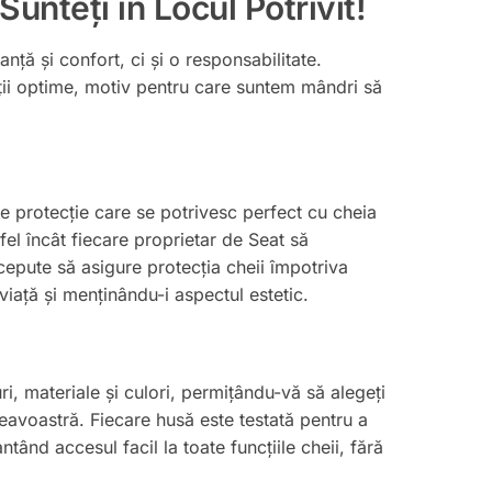
unteți în Locul Potrivit!
ță și confort, ci și o responsabilitate.
ii optime, motiv pentru care suntem mândri să
de protecție care se potrivesc perfect cu cheia
el încât fiecare proprietar de Seat să
epute să asigure protecția cheii împotriva
e viață și menținându-i aspectul estetic.
ri, materiale și culori, permițându-vă să alegeți
eavoastră. Fiecare husă este testată pentru a
tând accesul facil la toate funcțiile cheii, fără