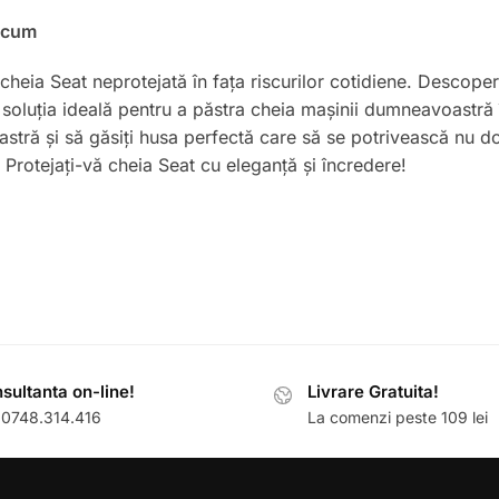
Acum
 cheia Seat neprotejată în fața riscurilor cotidiene. Descope
i soluția ideală pentru a păstra cheia mașinii dumneavoastră 
astră și să găsiți husa perfectă care să se potrivească nu do
 Protejați-vă cheia Seat cu eleganță și încredere!
sultanta on-line!
Livrare Gratuita!
: 0748.314.416
La comenzi peste 109 lei