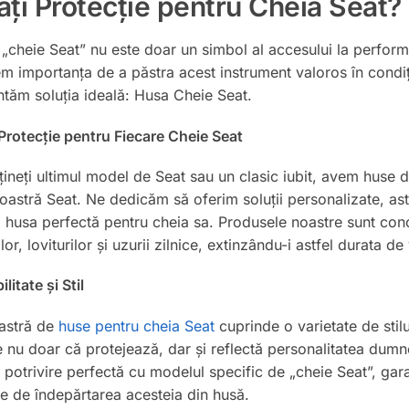
ți Protecție pentru Cheia Seat? S
„cheie Seat” nu este doar un simbol al accesului la performan
 importanța de a păstra acest instrument valoros în condiț
tăm soluția ideală: Husa Cheie Seat.
Protecție pentru Fiecare Cheie Seat
țineți ultimul model de Seat sau un clasic iubit, avem huse 
stră Seat. Ne dedicăm să oferim soluții personalizate, astf
husa perfectă pentru cheia sa. Produsele noastre sunt conc
lor, loviturilor și uzurii zilnice, extinzându-i astfel durata d
litate și Stil
astră de
huse pentru cheia Seat
cuprinde o varietate de stilu
 nu doar că protejează, dar și reflectă personalitatea dumn
 potrivire perfectă cu modelul specific de „cheie Seat”, garan
ie de îndepărtarea acesteia din husă.