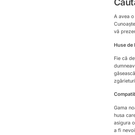
Căuta
A avea o 
Cunoaștem
vă prezen
Huse de 
Fie că de
dumneavoa
găsească 
zgârieturi
Compatibi
Gama no
husa care
asigura o
a fi nevo