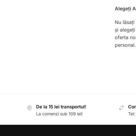
Alegeți 
Nu lăsați
și alegeț
oferta no
personal.
De la 15 lei transportul!
Con
La comenzi sub 109 lei!
Tel