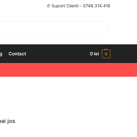
✆ Suport Clienti - 0748.314.416
g
Contact
0
lei
0
ai jos