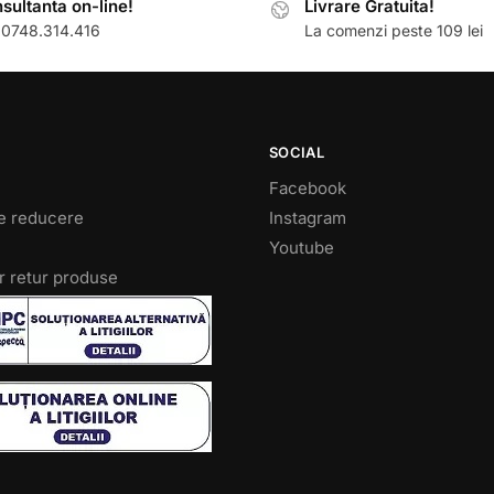
sultanta on-line!
Livrare Gratuita!
: 0748.314.416
La comenzi peste 109 lei
SOCIAL
Facebook
e reducere
Instagram
Youtube
r retur produse