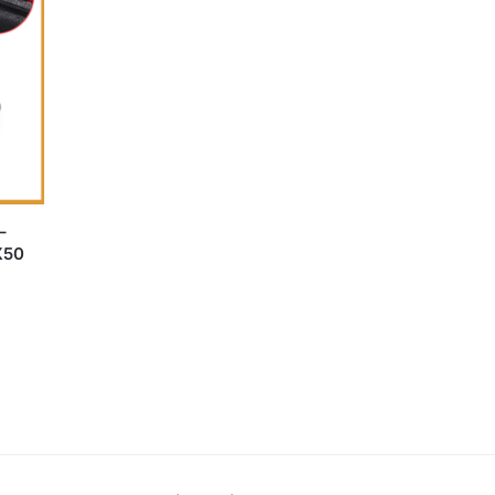
–
X50