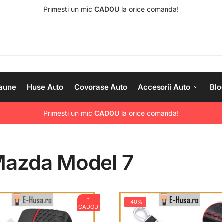
Primesti un mic
CADOU
la orice comanda!
aune
Huse Auto
Covorase Auto
Accesorii Auto
Blo
Primesti un mic
CADOU
la orice comanda!
Mazda Model 7
+
-40%
CADOU