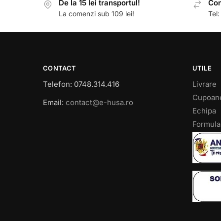
De la 15 lei transportul!
Con
La comenzi sub 109 lei!
Tel
CONTACT
UTILE
Telefon: 0748.314.416
Livrare
Cupoan
Email:
contact@e-husa.ro
Echipa
Formula