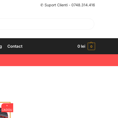
✆ Suport Clienti - 0748.314.416
g
Contact
0
lei
0
+
CADOU