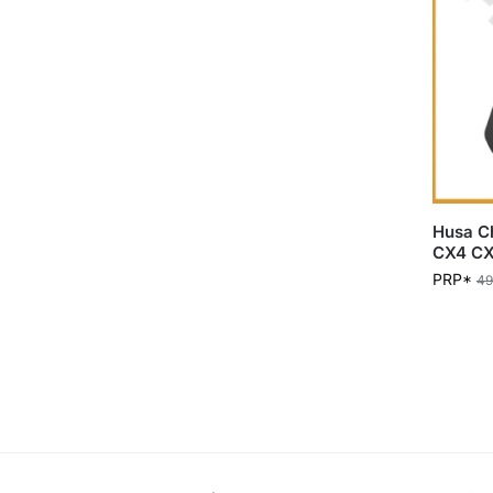
Husa Ch
CX4 CX
PRP*
4