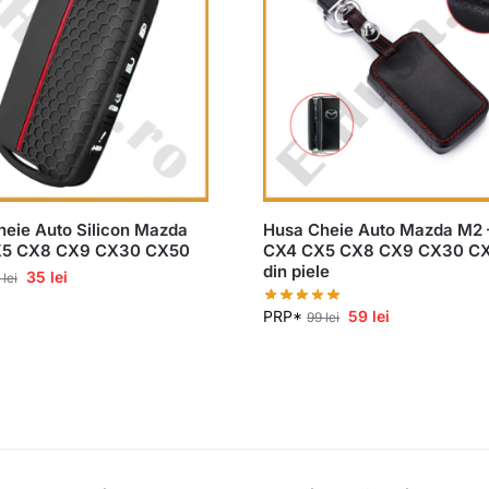
eie Auto Silicon Mazda
Husa Cheie Auto Mazda M2 
5 CX8 CX9 CX30 CX50
CX4 CX5 CX8 CX9 CX30 C
din piele
35
lei
9
lei
PRP*
59
lei
99
lei