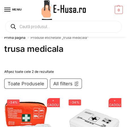
MENIU
0
Primesti un mic
CADOU
la orice comanda!
Prima pagină
Produse etichetate „trusa medicala”
/
trusa medicala
Afișez toate cele 2 de rezultate
Toate Produsele
All filters
+
+
-34%
-34%
CADOU
CADOU