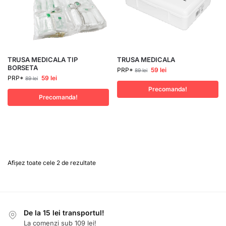
TRUSA MEDICALA TIP
TRUSA MEDICALA
BORSETA
PRP*
59
lei
89
lei
PRP*
59
lei
89
lei
Precomanda!
Precomanda!
Afișez toate cele 2 de rezultate
De la 15 lei transportul!
La comenzi sub 109 lei!