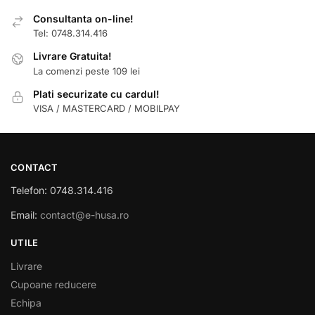
Consultanta on-line!
Tel: 0748.314.416
Livrare Gratuita!
La comenzi peste 109 lei
Plati securizate cu cardul!
VISA / MASTERCARD / MOBILPAY
CONTACT
Telefon: 0748.314.416
Email:
contact@e-husa.ro
UTILE
Livrare
Cupoane reducere
Echipa