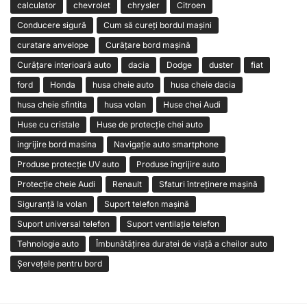
calculator
chevrolet
chrysler
Citroen
Conducere sigură
Cum să cureți bordul mașini
curatare anvelope
Curățare bord mașină
Curățare interioară auto
dacia
Dodge
duster
fiat
ford
Honda
husa cheie auto
husa cheie dacia
husa cheie sfintita
husa volan
Huse chei Audi
Huse cu cristale
Huse de protecție chei auto
ingrijire bord masina
Navigație auto smartphone
Produse protecție UV auto
Produse îngrijire auto
Protecție cheie Audi
Renault
Sfaturi întreținere mașină
Siguranță la volan
Suport telefon mașină
Suport universal telefon
Suport ventilație telefon
Tehnologie auto
Îmbunătățirea duratei de viață a cheilor auto
Șervețele pentru bord