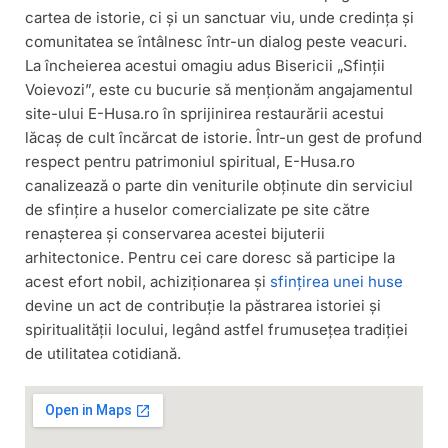
cartea de istorie, ci și un sanctuar viu, unde credința și
comunitatea se întâlnesc într-un dialog peste veacuri.
La încheierea acestui omagiu adus Bisericii „Sfinții
Voievozi”, este cu bucurie să menționăm angajamentul
site-ului E-Husa.ro în sprijinirea restaurării acestui
lăcaș de cult încărcat de istorie. Într-un gest de profund
respect pentru patrimoniul spiritual, E-Husa.ro
canalizează o parte din veniturile obținute din serviciul
de sfințire a huselor comercializate pe site către
renașterea și conservarea acestei bijuterii
arhitectonice. Pentru cei care doresc să participe la
acest efort nobil, achiziționarea și
sfințirea unei huse
devine un act de contribuție la păstrarea istoriei și
spiritualității locului, legând astfel frumusețea tradiției
de utilitatea cotidiană.