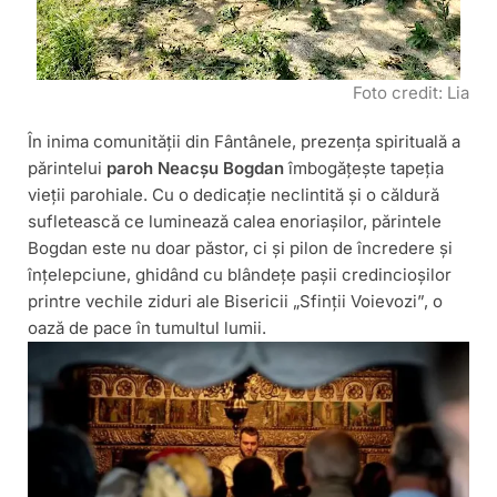
Foto credit: Lia
În inima comunității din Fântânele, prezența spirituală a
părintelui
paroh Neacșu Bogdan
îmbogățește tapeția
vieții parohiale. Cu o dedicație neclintită și o căldură
sufletească ce luminează calea enoriașilor, părintele
Bogdan este nu doar păstor, ci și pilon de încredere și
înțelepciune, ghidând cu blândețe pașii credincioșilor
printre vechile ziduri ale Bisericii „Sfinții Voievozi”, o
oază de pace în tumultul lumii.