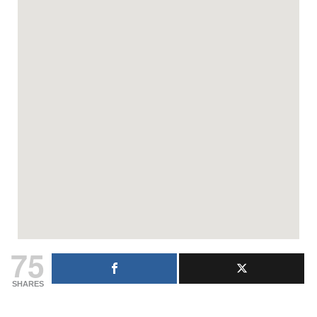
75
SHARES