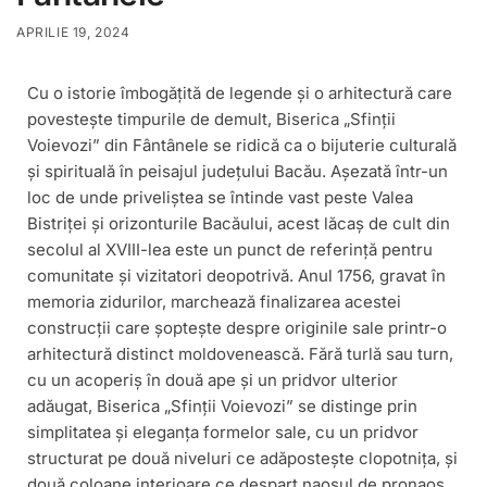
APRILIE 19, 2024
Cu o istorie îmbogățită de legende și o arhitectură care
povestește timpurile de demult, Biserica „Sfinții
Voievozi” din Fântânele se ridică ca o bijuterie culturală
și spirituală în peisajul județului Bacău. Așezată într-un
loc de unde priveliștea se întinde vast peste Valea
Bistriței și orizonturile Bacăului, acest lăcaș de cult din
secolul al XVIII-lea este un punct de referință pentru
comunitate și vizitatori deopotrivă. Anul 1756, gravat în
memoria zidurilor, marchează finalizarea acestei
construcții care șoptește despre originile sale printr-o
arhitectură distinct moldovenească. Fără turlă sau turn,
cu un acoperiș în două ape și un pridvor ulterior
adăugat, Biserica „Sfinții Voievozi” se distinge prin
simplitatea și eleganța formelor sale, cu un pridvor
structurat pe două niveluri ce adăpostește clopotnița, și
două coloane interioare ce despart naosul de pronaos.