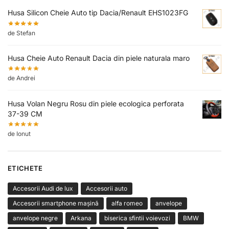
Husa Silicon Cheie Auto tip Dacia/Renault EHS1023FG
de Stefan
Husa Cheie Auto Renault Dacia din piele naturala maro
de Andrei
Husa Volan Negru Rosu din piele ecologica perforata
37-39 CM
de Ionut
ETICHETE
Accesorii Audi de lux
Accesorii auto
Accesorii smartphone mașină
alfa romeo
anvelope
anvelope negre
Arkana
biserica sfintii voievozi
BMW