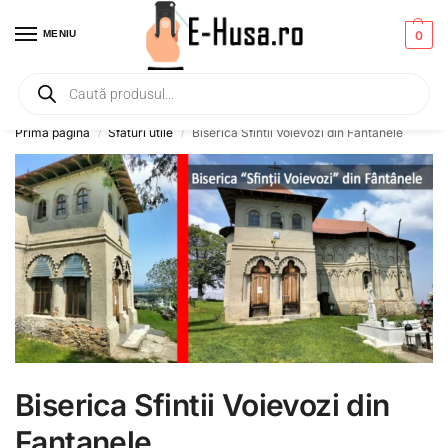
MENIU
0
Primesti un mic
CADOU
la orice comanda!
Prima pagină
Sfaturi utile
Biserica Sfintii Voievozi din Fantanele
/
/
Biserica Sfintii Voievozi din
Fantanele