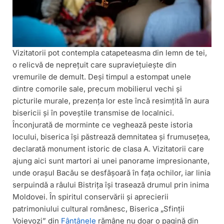
Vizitatorii pot contempla catapeteasma din lemn de tei,
o relicvă de neprețuit care supraviețuiește din
vremurile de demult. Deși timpul a estompat unele
dintre comorile sale, precum mobilierul vechi și
picturile murale, prezența lor este încă resimțită în aura
bisericii și în poveștile transmise de localnici.
Înconjurată de morminte ce veghează peste istoria
locului, biserica își păstrează demnitatea și frumusețea,
declarată monument istoric de clasa A. Vizitatorii care
ajung aici sunt martori ai unei panorame impresionante,
unde orașul Bacău se desfășoară în fața ochilor, iar linia
serpuindă a râului Bistrița își trasează drumul prin inima
Moldovei. În spiritul conservării și aprecierii
patrimoniului cultural românesc, Biserica „Sfinții
Voievozi” din
Fântânele
rămâne nu doar o pagină din