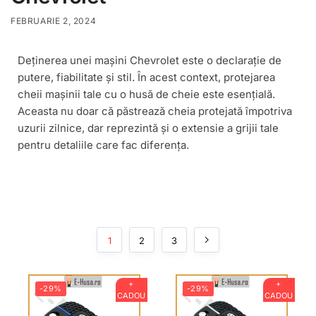
FEBRUARIE 2, 2024
Deținerea unei mașini Chevrolet este o declarație de
putere, fiabilitate și stil. În acest context, protejarea
cheii mașinii tale cu o husă de cheie este esențială.
Aceasta nu doar că păstrează cheia protejată împotriva
uzurii zilnice, dar reprezintă și o extensie a grijii tale
pentru detaliile care fac diferența.
1
2
3
+
+
-29%
-29%
CADOU
CADOU