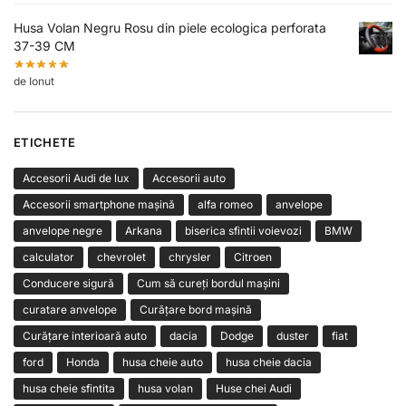
Husa Volan Negru Rosu din piele ecologica perforata
37-39 CM
de Ionut
ETICHETE
Accesorii Audi de lux
Accesorii auto
Accesorii smartphone mașină
alfa romeo
anvelope
anvelope negre
Arkana
biserica sfintii voievozi
BMW
calculator
chevrolet
chrysler
Citroen
Conducere sigură
Cum să cureți bordul mașini
curatare anvelope
Curățare bord mașină
Curățare interioară auto
dacia
Dodge
duster
fiat
ford
Honda
husa cheie auto
husa cheie dacia
husa cheie sfintita
husa volan
Huse chei Audi