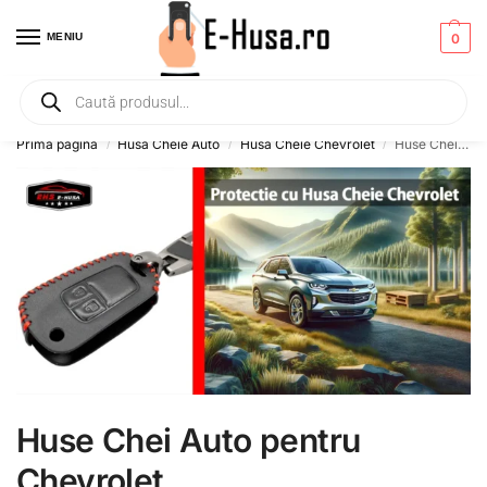
MENIU
0
Primesti un mic
CADOU
la orice comanda!
Prima pagină
Husa Cheie Auto
Husa Cheie Chevrolet
Huse Chei Auto pentru Chevrolet
/
/
/
Huse Chei Auto pentru
Chevrolet