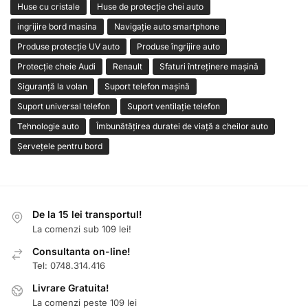
Huse cu cristale
Huse de protecție chei auto
ingrijire bord masina
Navigație auto smartphone
Produse protecție UV auto
Produse îngrijire auto
Protecție cheie Audi
Renault
Sfaturi întreținere mașină
Siguranță la volan
Suport telefon mașină
Suport universal telefon
Suport ventilație telefon
Tehnologie auto
Îmbunătățirea duratei de viață a cheilor auto
Șervețele pentru bord
De la 15 lei transportul!
La comenzi sub 109 lei!
Consultanta on-line!
Tel: 0748.314.416
Livrare Gratuita!
La comenzi peste 109 lei