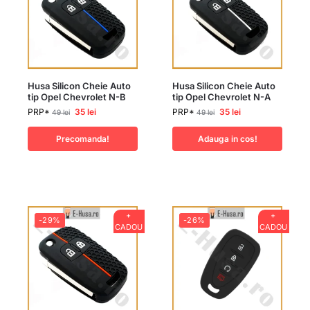
Husa Silicon Cheie Auto
Husa Silicon Cheie Auto
tip Opel Chevrolet N-B
tip Opel Chevrolet N-A
PRP*
35
lei
PRP*
35
lei
49
lei
49
lei
Precomanda!
Adauga in cos!
+
+
-29%
-26%
CADOU
CADOU