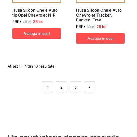
Husa Silicon Cheie Auto
Husa Silicon Cheie Auto
tip Opel Chevrolet N-R
Chevrolet Tracker,
Funken, Trax
PRP*
35
lei
49
lei
PRP*
29
lei
39
lei
Adauga in cos!
Adauga in cos!
Afișez 1 - 4 din 10 rezultate
1
2
3