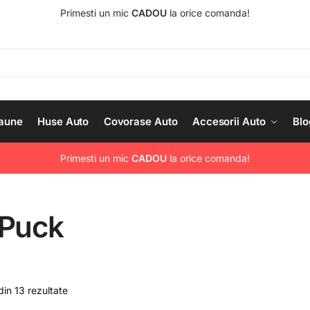
Primesti un mic
CADOU
la orice comanda!
aune
Huse Auto
Covorase Auto
Accesorii Auto
Blo
Primesti un mic
CADOU
la orice comanda!
Puck
din 13 rezultate