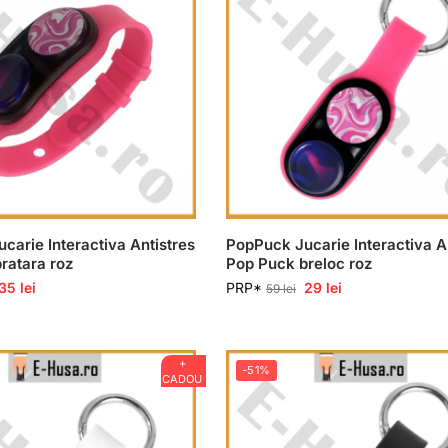
carie Interactiva Antistres
PopPuck Jucarie Interactiva A
ratara roz
Pop Puck breloc roz
35
lei
PRP*
29
lei
59
lei
+
-51%
CADOU