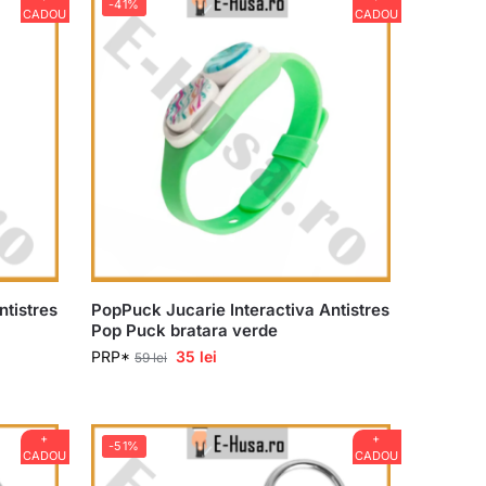
-41%
CADOU
CADOU
ntistres
PopPuck Jucarie Interactiva Antistres
Pop Puck bratara verde
PRP*
35
lei
59
lei
+
+
-51%
CADOU
CADOU