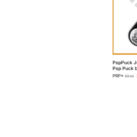
PopPuck Ju
Pop Puck b
PRP*
59
lei