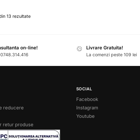
din 13 rezultate
sultanta on-line!
Livrare Gratuita!
: 0748.314.416
La comenzi peste 109 lei
SOCIAL
Facebook
e reducere
Instagram
Youtube
r retur produse