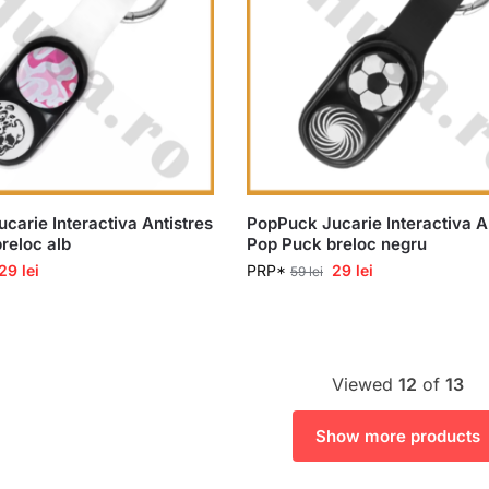
carie Interactiva Antistres
PopPuck Jucarie Interactiva A
reloc alb
Pop Puck breloc negru
29
lei
PRP*
29
lei
59
lei
Viewed
12
of
13
Show more products