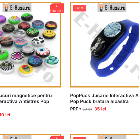
+
-41%
CADOU
curi magnetice pentru
PopPuck Jucarie Interactiva A
eractiva Antistres Pop
Pop Puck bratara albastra
PRP*
35
lei
59
lei
10
lei
+