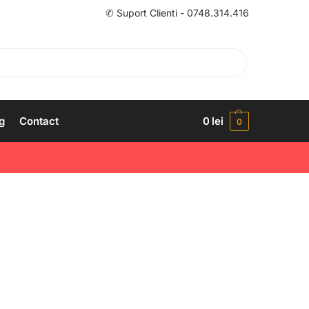
✆ Suport Clienti - 0748.314.416
g
Contact
0
lei
0