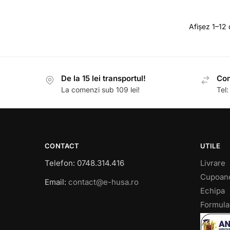
Afișez 1–12 
De la 15 lei transportul!
Con
La comenzi sub 109 lei!
Tel
CONTACT
UTILE
Telefon: 0748.314.416
Livrare
Cupoan
Email:
contact@e-husa.ro
Echipa
Formula