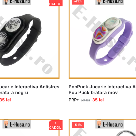
-41%
CADOU
carie Interactiva Antistres
PopPuck Jucarie Interactiva A
ratara negru
Pop Puck bratara mov
35
lei
PRP*
35
lei
59
lei
+
-51%
CADOU