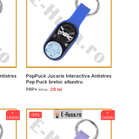
ntistres
PopPuck Jucarie Interactiva Antistres
Pop Puck breloc albastru
PRP*
29
lei
59
lei
+
+
-51%
CADOU
CADOU