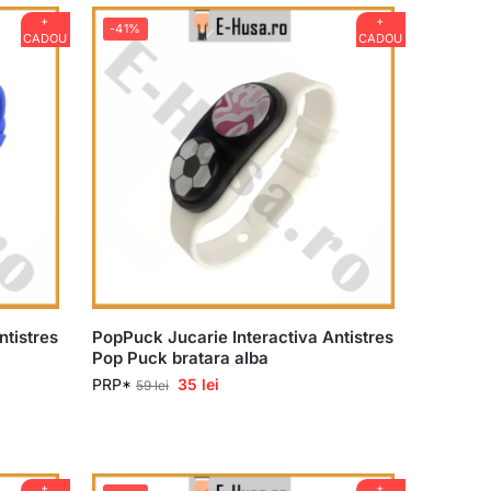
+
+
-41%
CADOU
CADOU
ntistres
PopPuck Jucarie Interactiva Antistres
Pop Puck bratara alba
PRP*
35
lei
59
lei
+
+