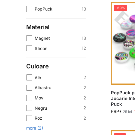
-60%
13
PopPuck
Material
13
Magnet
12
Silicon
Culoare
2
Alb
2
Albastru
PopPuck pu
2
Mov
Jucarie Int
Puck
2
Negru
PRP*
25
lei
2
Roz
more
(
2
)