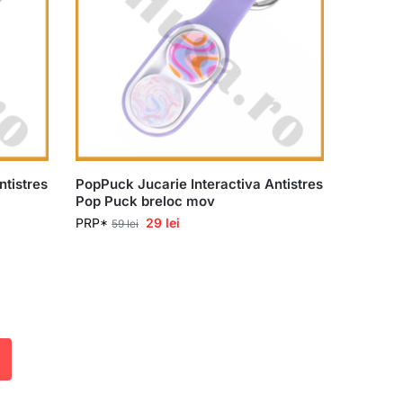
ntistres
PopPuck Jucarie Interactiva Antistres
Pop Puck breloc mov
PRP*
29
lei
59
lei