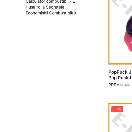
Calculator combustibil - E-
Husa.ro
la
Secretele
Economisirii Combustibilului
PopPuck Ju
Pop Puck b
PRP*
59
lei
-51%