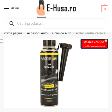
MENIU
0
Primesti un mic
CADOU
la orice comanda!
Prima pagină
Accesorii Auto
Chimice Auto
Aditiv Pentru Reducerea Depunerilor De Funingine (Diesel) – Dpf Cleaner 300 Ml
/
/
/