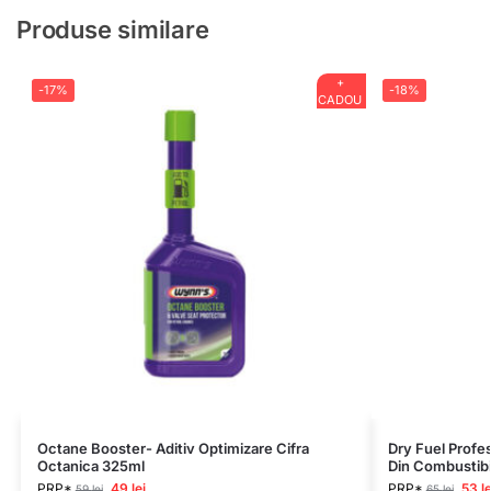
Produse similare
+
-17%
-18%
CADOU
Octane Booster- Aditiv Optimizare Cifra
Dry Fuel Profes
Octanica 325ml
Din Combustibi
PRP*
49
lei
PRP*
53
le
59
lei
65
lei