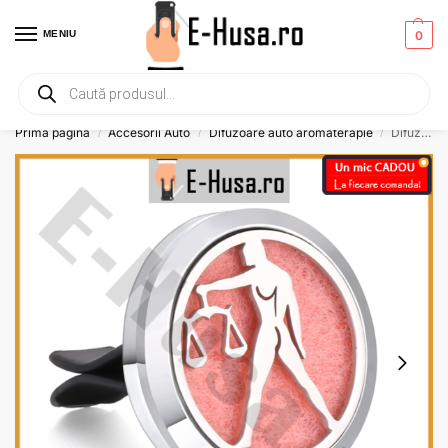
MENIU
0
Primesti un mic
CADOU
la orice comanda!
Prima pagină
Accesorii Auto
Difuzoare auto aromaterapie
Difuzor auto aromaterapie – Odorizant uleiuri esentiale, Zodia Balanta
/
/
/