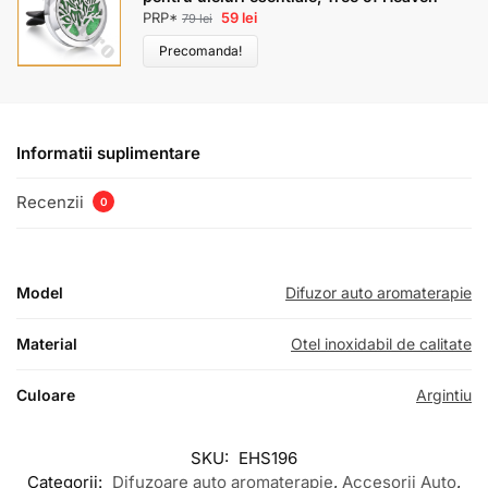
PRP*
59
lei
79
lei
Precomanda!
Informatii suplimentare
Recenzii
0
Model
Difuzor auto aromaterapie
Material
Otel inoxidabil de calitate
Culoare
Argintiu
SKU:
EHS196
Categorii:
Difuzoare auto aromaterapie
,
Accesorii Auto
,