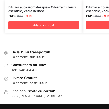
Difuzor auto aromaterapie – Odorizant uleiuri
Difuzor auto ar
esentiale, Zodia Berbec
esentiale, Zodi
PRP*
59
lei
PRP*
59
le
99
lei
99
lei
Adauga in cos!
De la 15 lei transportul!
La comenzi sub 109 lei!
Consultanta on-line!
Tel: 0748.314.416
Livrare Gratuita!
La comenzi peste 109 lei
Plati securizate cu cardul!
VISA / MASTERCARD / MOBILPAY