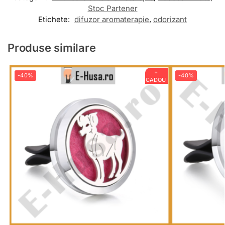
Stoc Partener
Etichete:
difuzor aromaterapie
,
odorizant
Produse similare
+
-40%
-40%
CADOU