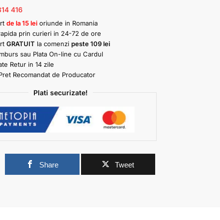
314 416
rt
de la 15 lei
oriunde in Romania
rapida prin curieri in 24-72 de ore
rt
GRATUIT
la comenzi
peste 109 lei
amburs sau Plata On-line cu Cardul
ate Retur in 14 zile
Pret Recomandat de Producator
Plati securizate!
0
Share
Tweet