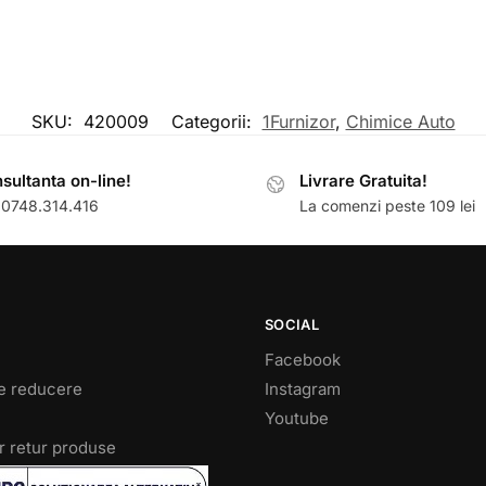
SKU:
420009
Categorii:
1Furnizor
,
Chimice Auto
sultanta on-line!
Livrare Gratuita!
: 0748.314.416
La comenzi peste 109 lei
SOCIAL
Facebook
e reducere
Instagram
Youtube
r retur produse