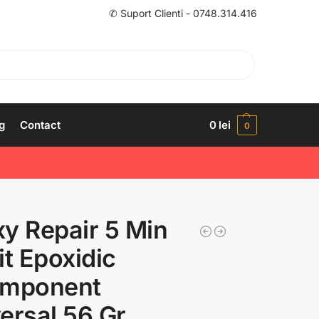
✆ Suport Clienti - 0748.314.416
g
Contact
0
lei
0
y Repair 5 Min
it Epoxidic
omponent
ersal 56 Gr