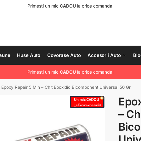
Primesti un mic
CADOU
la orice comanda!
aune
Huse Auto
Covorase Auto
Accesorii Auto
Blo
Primesti un mic
CADOU
la orice comanda!
Epoxy Repair 5 Min – Chit Epoxidic Bicomponent Universal 56 Gr
Epox
– Ch
Bic
Univ