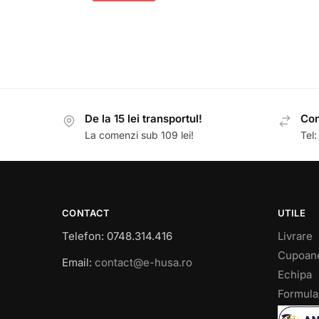
De la 15 lei transportul!
Con
La comenzi sub 109 lei!
Tel
CONTACT
UTILE
Telefon: 0748.314.416
Livrare
Cupoan
Email:
contact@e-husa.ro
Echipa
Formula