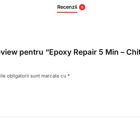
Recenzii
0
review pentru “Epoxy Repair 5 Min – Ch
le obligatorii sunt marcate cu
*