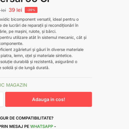
39
lei
9
lei
-20%
oxidic bicomponent versatil, ideal pentru o
e de lucrări de reparații și recondiționări în
ie, pe mașini, rulote, și bărci.
 pentru utilizare atât în sistemul mecanic, cât și
componente.
icient zgârieturi și găuri în diverse materiale
iatra, lemn, oțel și materiale sintetice.
soluție durabilă și rezistentă, asigurând o
 solidă și de lungă durată.
OC MAGAZIN
Adauga in cos!
IGUR DE COMPATIBILITATE?
 PRIN MESAJ PE
WHATSAPP
-