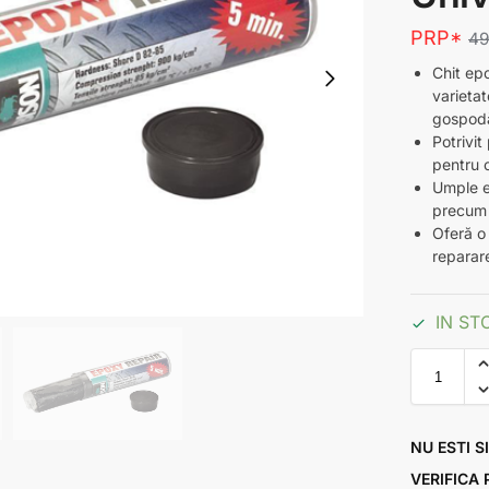
PRP*
4
Chit ep
varietat
gospodăr
Potrivit
pentru 
Umple ef
precum p
Oferă o 
reparare
IN ST
NU ESTI S
VERIFICA