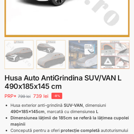
Husa Auto AntiGrindina SUV/VAN L
490x185x145 cm
PRP*
739
lei
799
lei
-8%
Husa exterior anti-grindină
SUV-VAN
, dimensiuni
490x185x145cm
, marcată cu dimensiunea
L
Dimensiunea lățimii de 185cm se referă la lățimea cupolei
mașinii
Concepută pentru a oferi
protecție completă
autoturismului