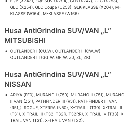
EQB (X243), EQE SUV (X294), GLB (X247), GLC (X253),
GLC (X254), GLC Coupe (C253), GLK-KLASSE (X204), M-
KLASSE (W164), M-KLASSE (W166)
Husa AntiGrindina SUV/VAN „L”
MITSUBISHI
OUTLANDER I (CU_W), OUTLANDER II (CW_W),
OUTLANDER III (GG_W, GF_W, ZJ, ZL, ZK)
Husa AntiGrindina SUV/VAN „L”
NISSAN
ARIYA (FE0), MURANO I (Z50), MURANO II (Z51), MURANO
II VAN (Z51), PATHFINDER III (R51), PATHFINDER III VAN
(R51_), ROGUE, XTERRA (N50), X-TRAIL I (T30), X-TRAIL II
(T31), X-TRAIL III (T32, T32R, T32RR), X-TRAIL IV (T33), X-
TRAIL VAN (T31), X-TRAIL VAN (T32).