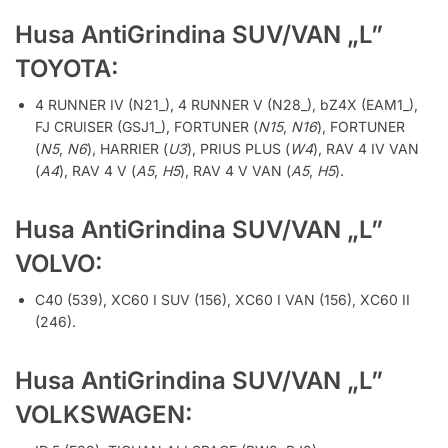
Husa AntiGrindina SUV/VAN „L”
TOYOTA:
4 RUNNER IV (N21_), 4 RUNNER V (N28_), bZ4X (EAM1_),
FJ CRUISER (GSJ1_), FORTUNER (
N15
,
N16
), FORTUNER
(
N5
,
N6
), HARRIER (
U3
), PRIUS PLUS (
W4
), RAV 4 IV VAN
(
A4
), RAV 4 V (
A5
,
H5
), RAV 4 V VAN (
A5
,
H5
).
Husa AntiGrindina SUV/VAN „L”
VOLVO:
C40 (539), XC60 I SUV (156), XC60 I VAN (156), XC60 II
(246).
Husa AntiGrindina SUV/VAN „L”
VOLKSWAGEN: