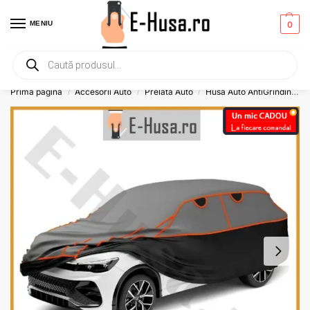
MENIU
0
Primesti un mic
CADOU
la orice comanda!
Prima pagină
Accesorii Auto
Prelata Auto
Husa Auto AntiGrindina
/
/
/