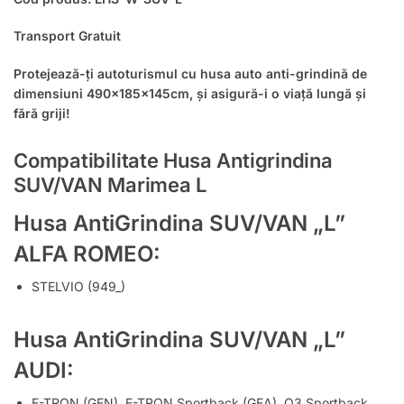
Transport Gratuit
Protejează-ți autoturismul cu husa auto anti-grindină de
dimensiuni 490x185x145cm, și asigură-i o viață lungă și
fără griji!
Compatibilitate Husa Antigrindina
SUV/VAN Marimea L
Husa AntiGrindina SUV/VAN „L”
ALFA ROMEO:
STELVIO (949_)
Husa AntiGrindina SUV/VAN „L”
AUDI:
E-TRON (GEN), E-TRON Sportback (GEA), Q3 Sportback