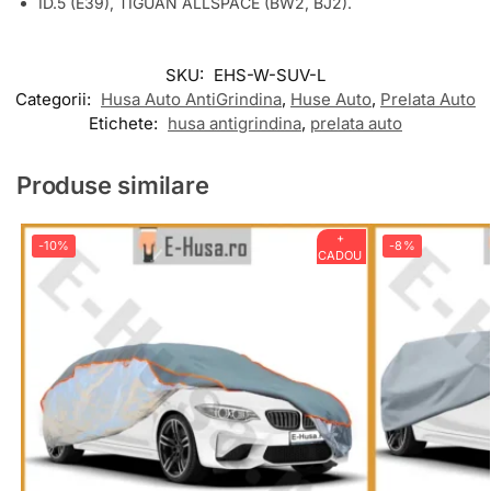
ID.5 (E39), TIGUAN ALLSPACE (BW2, BJ2).
SKU:
EHS-W-SUV-L
Categorii:
Husa Auto AntiGrindina
,
Huse Auto
,
Prelata Auto
Etichete:
husa antigrindina
,
prelata auto
Produse similare
+
-10%
-8%
CADOU