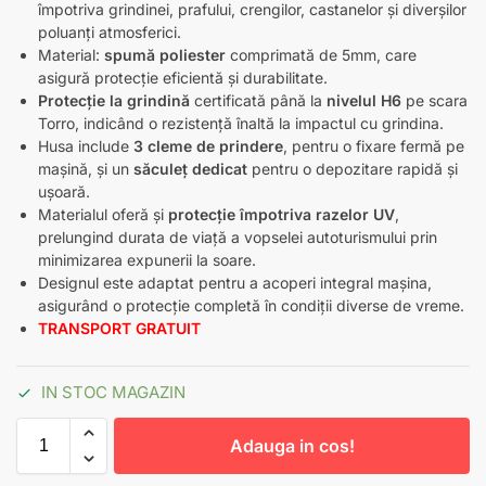
împotriva grindinei, prafului, crengilor, castanelor și diverșilor
poluanți atmosferici.
Material:
spumă poliester
comprimată de 5mm, care
asigură protecție eficientă și durabilitate.
Protecție la grindină
certificată până la
nivelul H6
pe scara
Torro, indicând o rezistență înaltă la impactul cu grindina.
Husa include
3
cleme de prindere
, pentru o fixare fermă pe
mașină, și un
săculeț dedicat
pentru o depozitare rapidă și
ușoară.
Materialul oferă și
protecție împotriva razelor UV
,
prelungind durata de viață a vopselei autoturismului prin
minimizarea expunerii la soare.
Designul este adaptat pentru a acoperi integral mașina,
asigurând o protecție completă în condiții diverse de vreme.
TRANSPORT GRATUIT
IN STOC MAGAZIN
Adauga in cos!