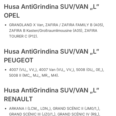
Husa AntiGrindina SUV/VAN „L”
OPEL
GRANDLAND X Van, ZAFIRA / ZAFIRA FAMILY B (A05),
ZAFIRA B Kasten/Großraumlimousine (A05), ZAFIRA
TOURER C (P12).
Husa AntiGrindina SUV/VAN „L”
PEUGEOT
4007 (VU_, VV_), 4007 Van (VU_, VV_), 5008 (0U_, 0E_),
5008 II (MC_, MJ_, MR_, M4).
Husa AntiGrindina SUV/VAN „L”
RENAULT
ARKANA I (LCM_, LDN_), GRAND SCÉNIC II (JM0/1_),
GRAND SCÉNIC III (JZ0/1_), GRAND SCÉNIC IV (R9_),