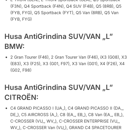
(F3N), Q4 Sportback (F4N), Q4 SUV (F4B), Q5 (8RB), Q5
(FYB, FYG), Q5 Sportback (FYT), Q5 Van (8RB), Q5 Van
(FYB, FYG)
Husa AntiGrindina SUV/VAN „L”
BMW:
2 Gran Tourer (F46), 2 Gran Tourer Van (F46), iX3 (G08), X3
(E83), X3 (F25), X3 (G01, F97), X3 Van (G01), X4 (F26), X4
(G02, F98)
Husa AntiGrindina SUV/VAN „L”
CITROËN:
C4 GRAND PICASSO I (UA_), C4 GRAND PICASSO II (DA_,
DE_), C5 AIRCROSS (A_), C8 (EA_, EB_), C8 Van (EA_, EB_),
C-CROSSER (VU_, WV_), C-CROSSER ENTERPRISE (VU_,
WV_), C-CROSSER Van (VU_), GRAND C4 SPACETOURER