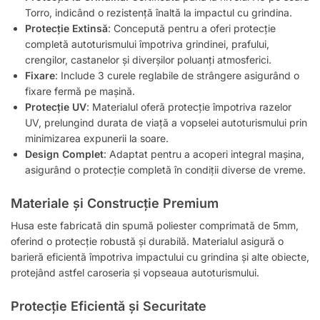
Torro, indicând o rezistență înaltă la impactul cu grindina.
Protecție Extinsă
: Concepută pentru a oferi protecție
completă autoturismului împotriva grindinei, prafului,
crengilor, castanelor și diverșilor poluanți atmosferici.
Fixare
: Include 3 curele reglabile de strângere asigurând o
fixare fermă pe mașină.
Protecție UV
: Materialul oferă protecție împotriva razelor
UV, prelungind durata de viață a vopselei autoturismului prin
minimizarea expunerii la soare.
Design Complet
: Adaptat pentru a acoperi integral mașina,
asigurând o protecție completă în condiții diverse de vreme.
Materiale și Construcție Premium
Husa este fabricată din spumă poliester comprimată de 5mm,
oferind o protecție robustă și durabilă. Materialul asigură o
barieră eficientă împotriva impactului cu grindina și alte obiecte,
protejând astfel caroseria și vopseaua autoturismului.
Protecție Eficientă și Securitate ️