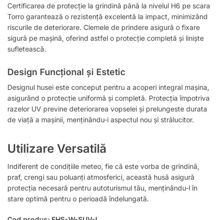
Certificarea de protecție la grindină până la nivelul H6 pe scara
Torro garantează o rezistență excelentă la impact, minimizând
riscurile de deteriorare. Clemele de prindere asigură o fixare
sigură pe mașină, oferind astfel o protecție completă și liniște
sufletească.
Design Funcțional și Estetic
Designul husei este conceput pentru a acoperi integral mașina,
asigurând o protecție uniformă și completă. Protecția împotriva
razelor UV previne deteriorarea vopselei și prelungeste durata
de viață a mașinii, menținându-i aspectul nou și strălucitor.
Utilizare Versatilă ️
Indiferent de condițiile meteo, fie că este vorba de grindină,
praf, crengi sau poluanți atmosferici, această husă asigură
protecția necesară pentru autoturismul tău, menținându-l în
stare optimă pentru o perioadă îndelungată.
Cod produs: EHS-W-SUV-L