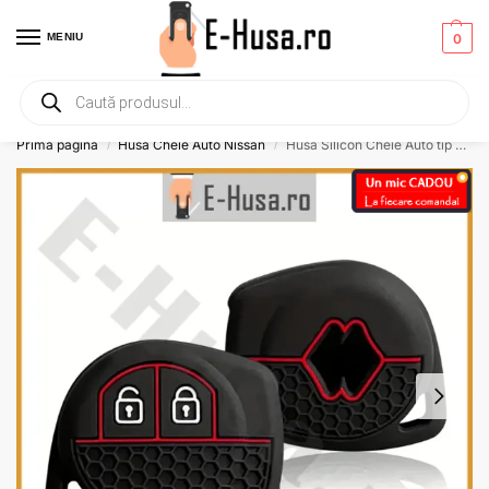
MENIU
0
Primesti un mic
CADOU
la orice comanda!
Prima pagină
Husa Cheie Auto Nissan
Husa Silicon Cheie Auto tip Suzuki Opel Fiat Nissan
/
/