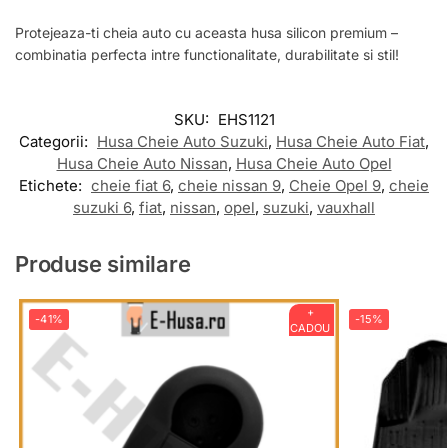
Protejeaza-ti cheia auto cu aceasta husa silicon premium –
combinatia perfecta intre functionalitate, durabilitate si stil!
SKU:
EHS1121
Categorii:
Husa Cheie Auto Suzuki
,
Husa Cheie Auto Fiat
,
Husa Cheie Auto Nissan
,
Husa Cheie Auto Opel
Etichete:
cheie fiat 6
,
cheie nissan 9
,
Cheie Opel 9
,
cheie
suzuki 6
,
fiat
,
nissan
,
opel
,
suzuki
,
vauxhall
Produse similare
+
-41%
-15%
CADOU