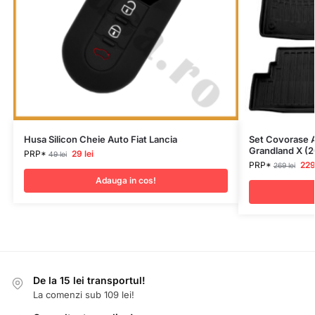
Husa Silicon Cheie Auto Fiat Lancia
Set Covorase 
Grandland X (2
PRP*
29
lei
49
lei
PRP*
22
269
lei
Adauga in cos!
De la 15 lei transportul!
La comenzi sub 109 lei!