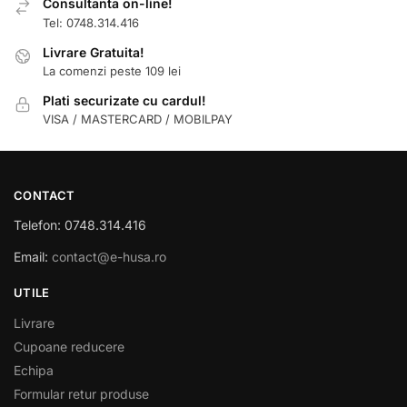
Consultanta on-line!
Tel: 0748.314.416
Livrare Gratuita!
La comenzi peste 109 lei
Plati securizate cu cardul!
VISA / MASTERCARD / MOBILPAY
CONTACT
Telefon: 0748.314.416
Email:
contact@e-husa.ro
UTILE
Livrare
Cupoane reducere
Echipa
Formular retur produse