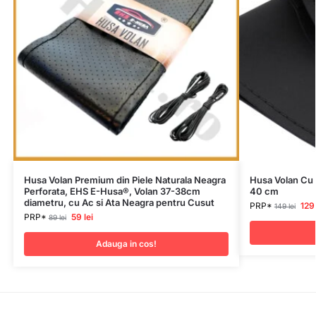
Husa Volan Premium din Piele Naturala Neagra
Husa Volan Cu 
Perforata, EHS E-Husa®, Volan 37-38cm
40 cm
diametru, cu Ac si Ata Neagra pentru Cusut
PRP*
12
149
lei
PRP*
59
lei
89
lei
Adauga in cos!