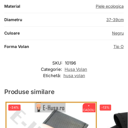
Material
Piele ecologica
Diametru
37-39cm
Culoare
Negru
Forma Volan
Tip O
SKU:
10196
Categorie:
Husa Volan
Etichetă:
husa volan
Produse similare
+
-34%
-13%
CADOU