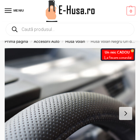
MENIU
0
Primesti un mic
CADOU
la orice comanda!
Prima pagină
Accesorii Auto
Husa Volan
Husa Volan Negru Gri din piele ecologica perforata 37-39 CM
/
/
/