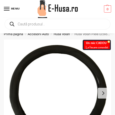
MENIU
0
Primesti un mic
CADOU
la orice comanda!
Prima pagină
Accesorii Auto
Husa Volan
Husa Volan Piele Ecologica Negru cusatura neagra 37- 39 Cm
/
/
/