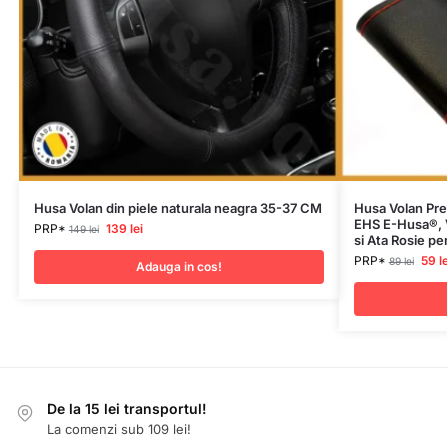
Husa Volan din piele naturala neagra 35-37 CM
Husa Volan Pre
EHS E-Husa®, 
PRP*
139
lei
149
lei
si Ata Rosie pe
PRP*
59
le
89
lei
Adauga in cos!
De la 15 lei transportul!
La comenzi sub 109 lei!