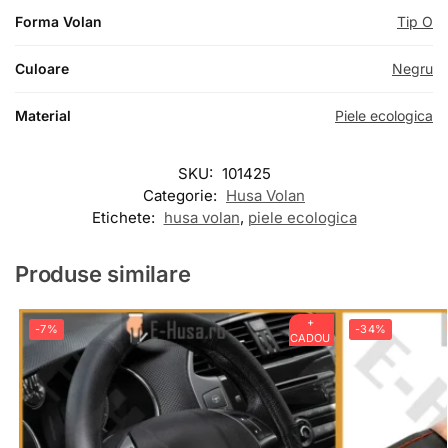
Forma Volan
Tip O
Culoare
Negru
Material
Piele ecologica
SKU:
101425
Categorie:
Husa Volan
Etichete:
husa volan
,
piele ecologica
Produse similare
+
-7%
-34%
CADOU