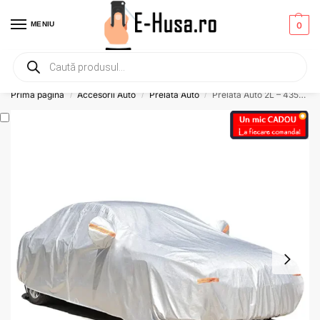
MENIU
0
Primesti un mic
CADOU
la orice comanda!
Prima pagină
Accesorii Auto
Prelata Auto
Prelata Auto 2L – 435x180x160cm, Cu Benzi Reflectorizante, Buzunare Oglinzi, Fermoar Usa Sofer
/
/
/