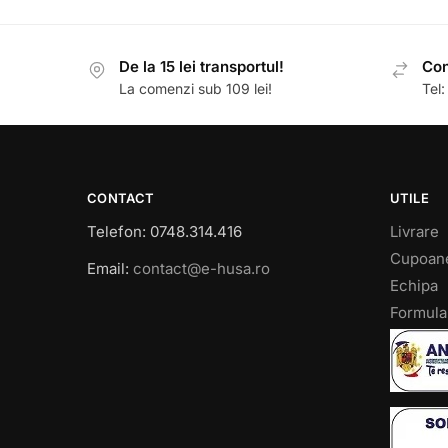
De la 15 lei transportul!
Con
La comenzi sub 109 lei!
Tel
CONTACT
UTILE
Telefon: 0748.314.416
Livrare
Cupoan
Email:
contact@e-husa.ro
Echipa
Formula