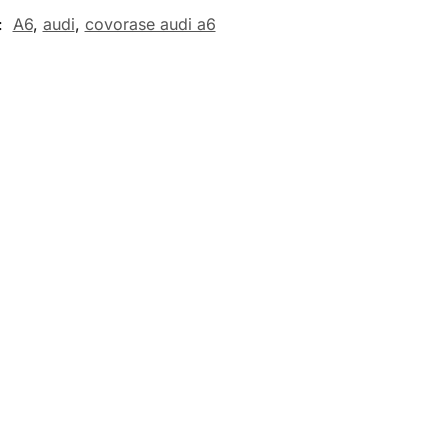
:
A6
,
audi
,
covorase audi a6