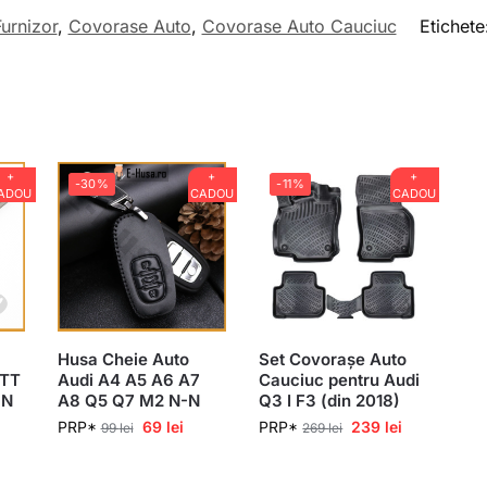
Furnizor
,
Covorase Auto
,
Covorase Auto Cauciuc
Etichete
+
+
+
-30%
-11%
ADOU
CADOU
CADOU
Husa Cheie Auto
Set Covorașe Auto
 TT
Audi A4 A5 A6 A7
Cauciuc pentru Audi
-N
A8 Q5 Q7 M2 N-N
Q3 I F3 (din 2018)
PRP*
69
lei
PRP*
239
lei
99
lei
269
lei