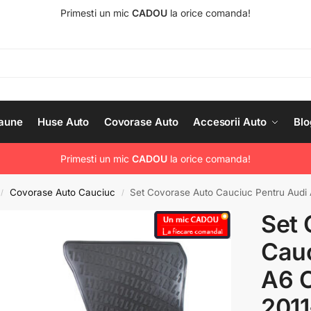
Primesti un mic
CADOU
la orice comanda!
aune
Huse Auto
Covorase Auto
Accesorii Auto
Blo
Primesti un mic
CADOU
la orice comanda!
Covorase Auto Cauciuc
Set Covorase Auto Cauciuc Pentru Audi 
/
/
Set 
Cauc
A6 C
2011