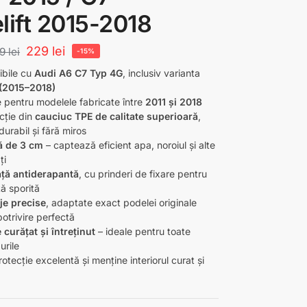
lift 2015-2018
229
lei
69
lei
-15%
bile cu
Audi A6 C7 Typ 4G
, inclusiv varianta
t (2015–2018)
e pentru modelele fabricate între
2011 și 2018
cție din
cauciuc TPE de calitate superioară
,
 durabil și fără miros
ă de 3 cm
– captează eficient apa, noroiul și alte
ți
ță antiderapantă
, cu prinderi de fixare pentru
ă sporită
je precise
, adaptate exact podelei originale
otrivire perfectă
 curățat și întreținut
– ideale pentru toate
urile
otecție excelentă și menține interiorul curat și