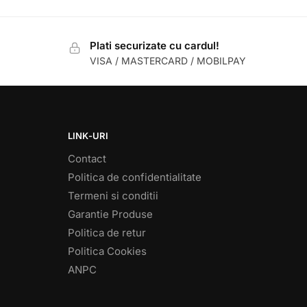
Plati securizate cu cardul!
VISA / MASTERCARD / MOBILPAY
LINK-URI
Contact
Politica de confidentialitate
Termeni si conditii
Garantie Produse
Politica de retur
Politica Cookies
ANPC