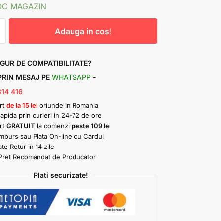
OC MAGAZIN
Adauga in cos!
IGUR DE COMPATIBILITATE?
 PRIN MESAJ PE
WHATSAPP
-
314 416
rt
de la 15 lei
oriunde in Romania
rapida prin curieri in 24-72 de ore
rt
GRATUIT
la comenzi
peste 109 lei
amburs sau Plata On-line cu Cardul
ate Retur in 14 zile
Pret Recomandat de Producator
Plati securizate!