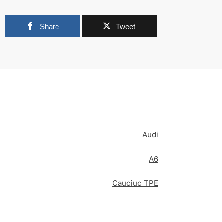
0
Share
Tweet
Audi
A6
Cauciuc TPE