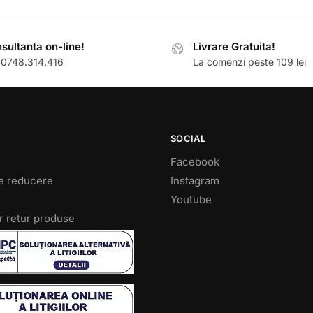
sultanta on-line!
Livrare Gratuita!
: 0748.314.416
La comenzi peste 109 lei
SOCIAL
Facebook
e reducere
Instagram
Youtube
r retur produse