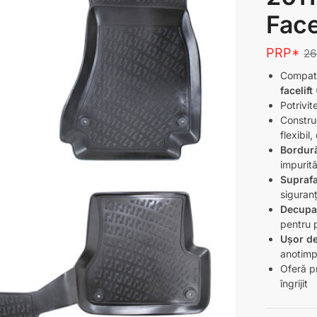
Face
PRP*
2
Compati
facelif
Potrivit
Constru
flexibil,
Bordur
impurită
Suprafa
siguranț
Decupa
pentru p
Ușor de
anotimp
Oferă pr
îngrijit