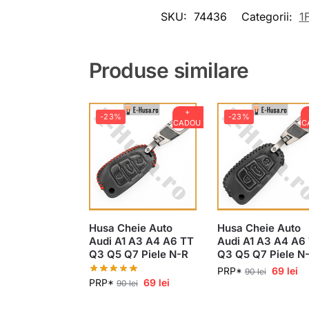
SKU:
74436
Categorii:
1
Produse similare
+
-23%
-23%
CADOU
C
Husa Cheie Auto
Husa Cheie Auto
Audi A1 A3 A4 A6 TT
Audi A1 A3 A4 A6
Q3 Q5 Q7 Piele N-R
Q3 Q5 Q7 Piele N
PRP*
69
lei
90
lei
PRP*
69
lei
90
lei