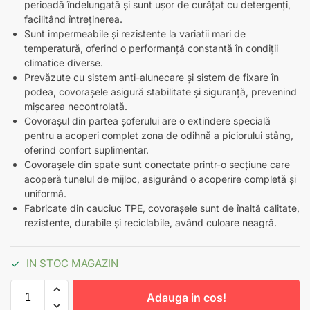
perioadă îndelungată și sunt ușor de curățat cu detergenți,
facilitând întreținerea.
Sunt impermeabile și rezistente la variatii mari de
temperatură, oferind o performanță constantă în condiții
climatice diverse.
Prevăzute cu sistem anti-alunecare și sistem de fixare în
podea, covorașele asigură stabilitate și siguranță, prevenind
mișcarea necontrolată.
Covorașul din partea șoferului are o extindere specială
pentru a acoperi complet zona de odihnă a piciorului stâng,
oferind confort suplimentar.
Covorașele din spate sunt conectate printr-o secțiune care
acoperă tunelul de mijloc, asigurând o acoperire completă și
uniformă.
Fabricate din cauciuc TPE, covorașele sunt de înaltă calitate,
rezistente, durabile și reciclabile, având culoare neagră.
IN STOC MAGAZIN
Adauga in cos!