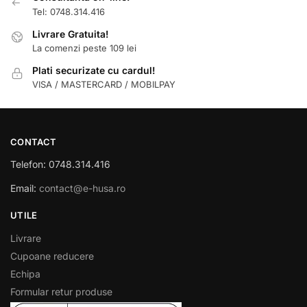
Tel: 0748.314.416
Livrare Gratuita!
La comenzi peste 109 lei
Plati securizate cu cardul!
VISA / MASTERCARD / MOBILPAY
CONTACT
Telefon: 0748.314.416
Email:
contact@e-husa.ro
UTILE
Livrare
Cupoane reducere
Echipa
Formular retur produse