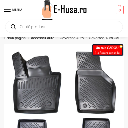
MENIU
0
Primesti un mic
CADOU
la orice comanda!
Prima pagină
Accesorii Auto
Covorase Auto
Covorase Auto Cauciuc
/
/
/