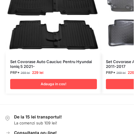
Set Covorase Auto Cauciuc Pentru Hyundai
Set Covorase A
Ioniq 5 2021-
2011-2017
PRP*
229
lei
PRP*
22
269
lei
269
lei
Adauga in cos!
De la 15 lei transportul!
La comenzi sub 109 lei!
Consultanta on-line!