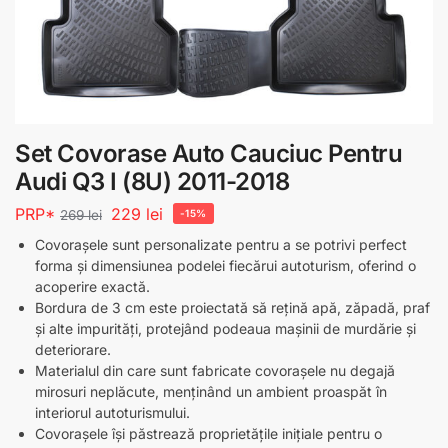
Set Covorase Auto Cauciuc Pentru
Audi Q3 I (8U) 2011-2018
PRP*
229
lei
269
lei
-15%
Covorașele sunt personalizate pentru a se potrivi perfect
forma și dimensiunea podelei fiecărui autoturism, oferind o
acoperire exactă.
Bordura de 3 cm este proiectată să rețină apă, zăpadă, praf
și alte impurități, protejând podeaua mașinii de murdărie și
deteriorare.
Materialul din care sunt fabricate covorașele nu degajă
mirosuri neplăcute, menținând un ambient proaspăt în
interiorul autoturismului.
Covorașele își păstrează proprietățile inițiale pentru o