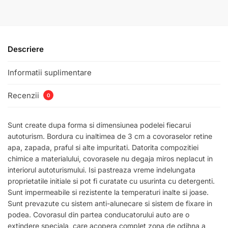
Descriere
Informatii suplimentare
Recenzii
0
Sunt create dupa forma si dimensiunea podelei fiecarui
autoturism. Bordura cu inaltimea de 3 cm a covoraselor retine
apa, zapada, praful si alte impuritati. Datorita compozitiei
chimice a materialului, covorasele nu degaja miros neplacut in
interiorul autoturismului. Isi pastreaza vreme indelungata
proprietatile initiale si pot fi curatate cu usurinta cu detergenti.
Sunt impermeabile si rezistente la temperaturi inalte si joase.
Sunt prevazute cu sistem anti-alunecare si sistem de fixare in
podea. Covorasul din partea conducatorului auto are o
extindere speciala, care acopera complet zona de odihna a