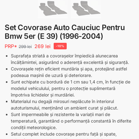
Set Covorase Auto Cauciuc Pentru
Bmw 5er (E 39) (1996-2004)
PRP*
269
lei
299
lei
-10%
Suprafața striată a covorașelor împiedică alunecarea
încălțămintei, asigurând o aderență excelentă și siguranță.
Covorașele rețin eficient murdăria și apa, protejând astfel
podeaua mașinii de uzură și deteriorare.
Sunt echipate cu bordură de 1 cm sau 1,4 cm, în funcție de
modelul vehiculului, pentru o protecție suplimentară
împotriva lichidelor și murdăriei.
Materialul nu degajă mirosuri neplăcute în interiorul
autoturismului, menținând un ambient curat și plăcut.
Sunt impermeabile și rezistente la variații mari de
temperatură, garantând o performanță constantă în diferite
condiții meteorologice.
Setul complet include covorașe pentru față și spate,