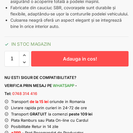
asigurând o acoperire totală a podelei mașinii.
Fabricate din cauciuc SBR, covorașele sunt durabile și
flexibile, adaptându-se ușor la contururile podelei vehiculului.
Culoarea neagră oferă un aspect elegant și se integrează
bine în orice interior auto.
IN STOC MAGAZIN
Adauga in cos!
NU ESTI SIGUR DE COMPATIBILITATE?
VERIFICA PRIN MESAJ PE
WHATSAPP
-
Tel:
0748 314 416
Transport
de la 15 lei
oriunde in Romania
Livrare rapida prin curieri in 24-72 de ore
Transport
GRATUIT
la comenzi
peste 109 lei
Plata Ramburs sau Plata On-line cu Cardul
Posibilitate Retur in 14 zile
*PRP
- Pret Recomandat de Producator