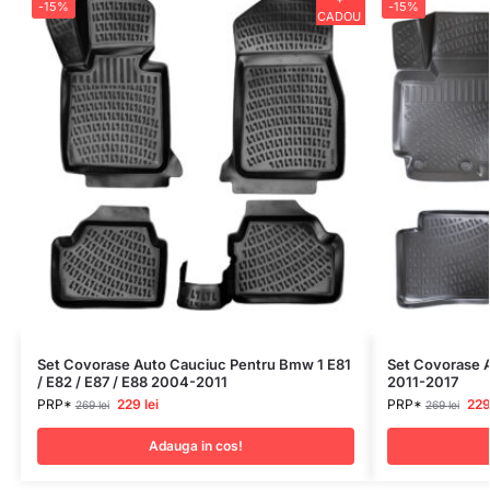
-15%
-15%
CADOU
Set Covorase Auto Cauciuc Pentru Bmw 1 E81
Set Covorase A
/ E82 / E87 / E88 2004-2011
2011-2017
PRP*
229
lei
PRP*
22
269
lei
269
lei
Adauga in cos!