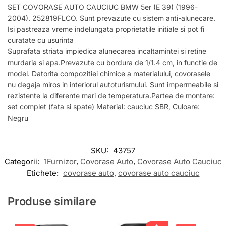
SET COVORASE AUTO CAUCIUC BMW 5er (E 39) (1996-
2004). 252819FLCO. Sunt prevazute cu sistem anti-alunecare.
Isi pastreaza vreme indelungata proprietatile initiale si pot fi
curatate cu usurinta
Suprafata striata impiedica alunecarea incaltamintei si retine
murdaria si apa.Prevazute cu bordura de 1/1.4 cm, in functie de
model. Datorita compozitiei chimice a materialului, covorasele
nu degaja miros in interiorul autoturismului. Sunt impermeabile si
rezistente la diferente mari de temperatura.Partea de montare:
set complet (fata si spate) Material: cauciuc SBR, Culoare:
Negru
SKU:
43757
Categorii:
1Furnizor
,
Covorase Auto
,
Covorase Auto Cauciuc
Etichete:
covorase auto
,
covorase auto cauciuc
Produse similare
+