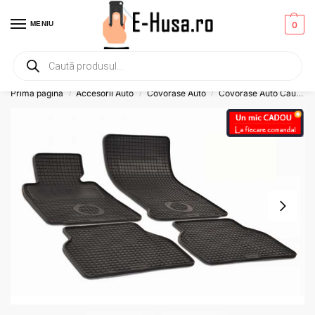
MENIU
0
Primesti un mic
CADOU
la orice comanda!
Prima pagină
Accesorii Auto
Covorase Auto
Covorase Auto Cauciuc
/
/
/