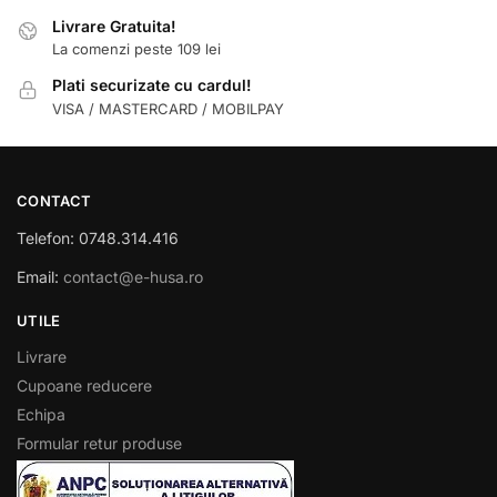
Livrare Gratuita!
La comenzi peste 109 lei
Plati securizate cu cardul!
VISA / MASTERCARD / MOBILPAY
CONTACT
Telefon: 0748.314.416
Email:
contact@e-husa.ro
UTILE
Livrare
Cupoane reducere
Echipa
Formular retur produse