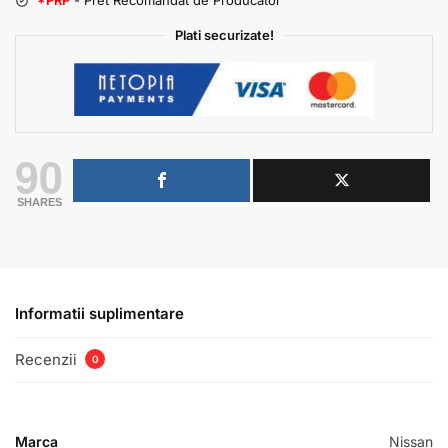
*PRP
- Pret Recomandat de Producator
Plati securizate!
90
SHARES
Informatii suplimentare
Recenzii
0
Marca
Nissan