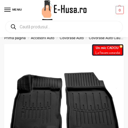
MENIU
0
Primesti un mic
CADOU
la orice comanda!
Prima pagină
Accesorii Auto
Covorase Auto
Covorase Auto Cauciuc
/
/
/