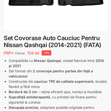
Set Covorase Auto Cauciuc Pentru
Nissan Qashqai (2014-2021) (FATA)
PRP*
159
lei
179
lei
-11%
Compatibile cu
Nissan Qashqai
, model fabricat între
2014
și 2021
Set format din
2 covorașe pentru partea din față a
vehiculului
Construcție din
cauciuc TPE de calitate superioară
, durabil,
flexibil și fără miros
Bordură de 3 cm
– reține eficient apa, noroiul și murdăria
Suprafață antiderapantă
, cu prinderi de fixare pentru
siguranță la condus
Decupaje precise
, adaptate podelei originale pentru