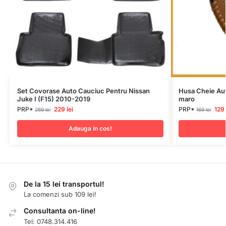
Set Covorase Auto Cauciuc Pentru Nissan
Husa Cheie Aut
Juke I (F15) 2010-2019
maro
PRP*
229
lei
PRP*
129
269
lei
169
lei
Adauga in cos!
De la 15 lei transportul!
La comenzi sub 109 lei!
Consultanta on-line!
Tel: 0748.314.416