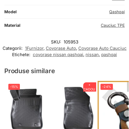
Model
Qashqai
Material
Cauciuc TPE
SKU:
105953
Categorii:
1Furnizor
,
Covorase Auto
,
Covorase Auto Cauciuc
Etichete:
covorase nissan qashqai
,
nissan
,
qashqai
Produse similare
+
-15%
-24%
CADOU