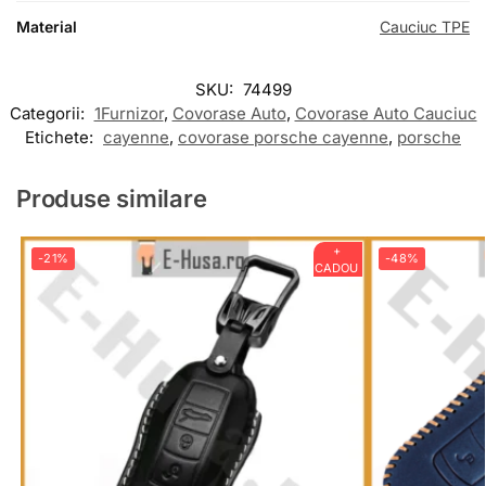
Material
Cauciuc TPE
SKU:
74499
Categorii:
1Furnizor
,
Covorase Auto
,
Covorase Auto Cauciuc
Etichete:
cayenne
,
covorase porsche cayenne
,
porsche
Produse similare
+
-21%
-48%
CADOU