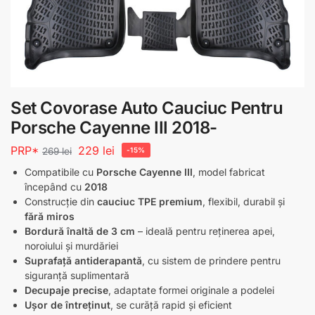
Set Covorase Auto Cauciuc Pentru
Porsche Cayenne III 2018-
PRP*
229
lei
269
lei
-15%
Compatibile cu
Porsche Cayenne III
, model fabricat
începând cu
2018
Construcție din
cauciuc TPE premium
, flexibil, durabil și
fără miros
Bordură înaltă de 3 cm
– ideală pentru reținerea apei,
noroiului și murdăriei
Suprafață antiderapantă
, cu sistem de prindere pentru
siguranță suplimentară
Decupaje precise
, adaptate formei originale a podelei
Ușor de întreținut
, se curăță rapid și eficient