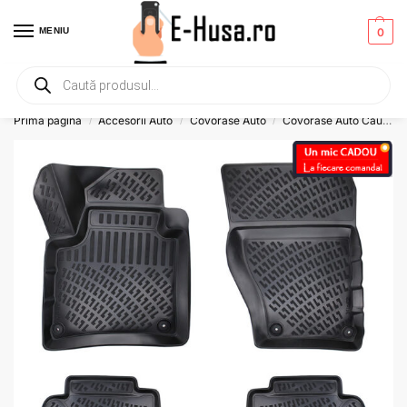
MENIU
0
Primesti un mic
CADOU
la orice comanda!
Prima pagină
Accesorii Auto
Covorase Auto
Covorase Auto Cauciuc
/
/
/