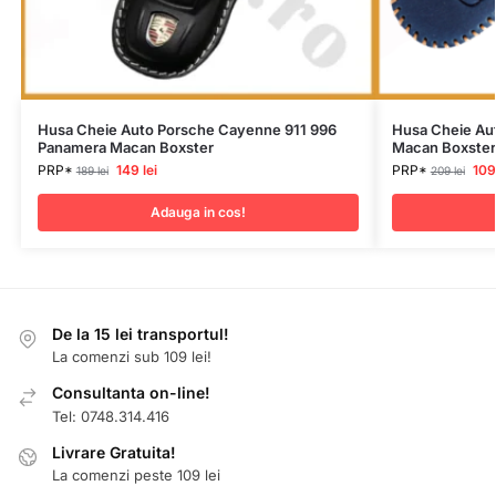
Husa Cheie Auto Porsche Cayenne 911 996
Husa Cheie Au
Panamera Macan Boxster
Macan Boxster 
PRP*
149
lei
PRP*
10
189
lei
209
lei
Adauga in cos!
De la 15 lei transportul!
La comenzi sub 109 lei!
Consultanta on-line!
Tel: 0748.314.416
Livrare Gratuita!
La comenzi peste 109 lei