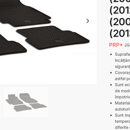
(20
(200
(201
PRP*
2
Suprafa
încălță
siguran
Covorașe
astfel p
Sunt ec
de mode
împotriv
Material
autotur
Sunt imp
tempera
diferite