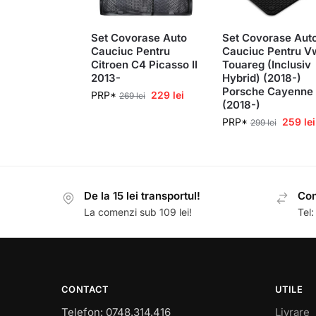
Set Covorase Auto
Set Covorase Aut
Cauciuc Pentru
Cauciuc Pentru V
Citroen C4 Picasso II
Touareg (Inclusiv
2013-
Hybrid) (2018-)
Porsche Cayenne
PRP*
229
lei
269
lei
(2018-)
PRP*
259
lei
299
lei
De la 15 lei transportul!
Con
La comenzi sub 109 lei!
Tel
CONTACT
UTILE
Telefon: 0748.314.416
Livrare