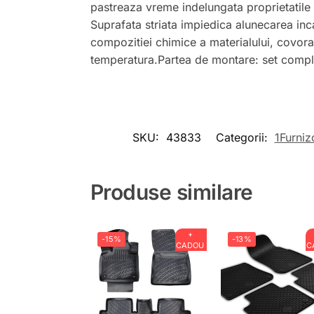
pastreaza vreme indelungata proprietatile in
Suprafata striata impiedica alunecarea inc
compozitiei chimice a materialului, covoras
temperatura.Partea de montare: set comple
SKU:
43833
Categorii:
1Furniz
Produse similare
+
-15%
-13%
CADOU
C