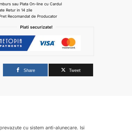
amburs sau Plata On-line cu Cardul
ate Retur in 14 zile
Pret Recomandat de Producator
Plati securizate!
0
Share
Tweet
azute cu sistem anti-alunecare. Isi