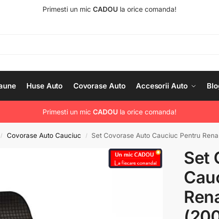
Primesti un mic
CADOU
la orice comanda!
aune
Huse Auto
Covorase Auto
Accesorii Auto
Blo
Primesti un mic
CADOU
la orice comanda!
Covorase Auto Cauciuc
Set Covorase Auto Cauciuc Pentru Renault Clio III (200
/
/
Set 
Cauc
Renau
(200