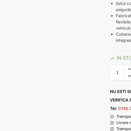
Setul c
asigurân
Fabrica
flexibil
vehiculu
Culoare
integrea
IN ST
NU ESTI S
VERIFICA
Tel:
0748 
Transpo
Livrare 
Transpo