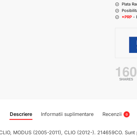
Plata R
Posibilit
*PRP
- 
16
SHARES
Descriere
Informatii suplimentare
Recenzii
0
, MODUS (2005-2011), CLIO (2012-). 214659CO. Sunt prev