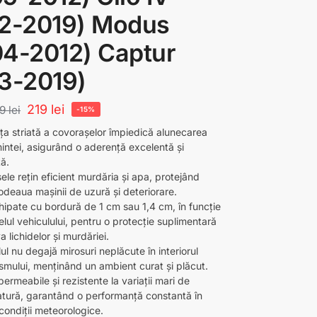
12-2019) Modus
4-2012) Captur
3-2019)
219
lei
59
lei
-15%
ța striată a covorașelor împiedică alunecarea
mintei, asigurând o aderență excelentă și
ță.
le rețin eficient murdăria și apa, protejând
odeaua mașinii de uzură și deteriorare.
hipate cu bordură de 1 cm sau 1,4 cm, în funcție
lul vehiculului, pentru o protecție suplimentară
a lichidelor și murdăriei.
ul nu degajă mirosuri neplăcute în interiorul
ismului, menținând un ambient curat și plăcut.
ermeabile și rezistente la variații mari de
tură, garantând o performanță constantă în
 condiții meteorologice.