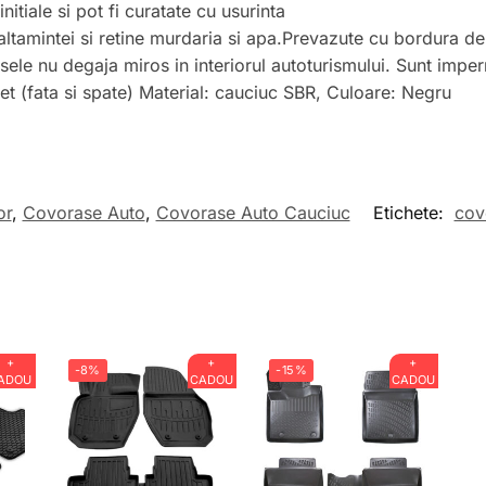
itiale si pot fi curatate cu usurinta
altamintei si retine murdaria si apa.Prevazute cu bordura de
ele nu degaja miros in interiorul autoturismului. Sunt imper
t (fata si spate) Material: cauciuc SBR, Culoare: Negru
or
,
Covorase Auto
,
Covorase Auto Cauciuc
Etichete:
cov
+
+
+
-8%
-15%
ADOU
CADOU
CADOU