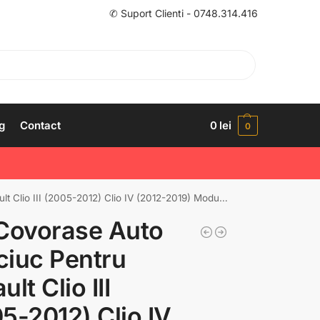
✆ Suport Clienti - 0748.314.416
g
Contact
0
lei
0
5-2012) Clio IV (2012-2019) Modus (2004-2012) Captur (2013-2019)
Covorase Auto
iuc Pentru
lt Clio III
5-2012) Clio IV