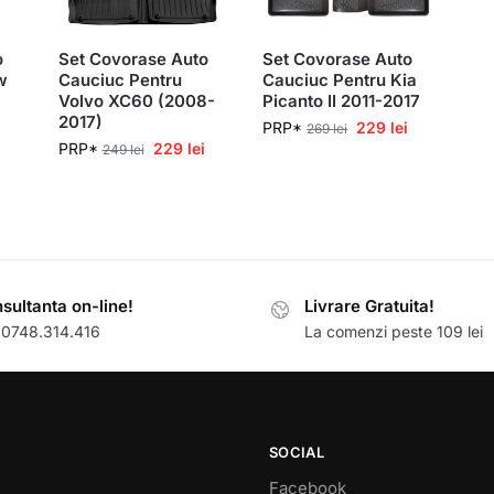
o
Set Covorase Auto
Set Covorase Auto
w
Cauciuc Pentru
Cauciuc Pentru Kia
Volvo XC60 (2008-
Picanto II 2011-2017
2017)
PRP*
229
lei
269
lei
PRP*
229
lei
249
lei
sultanta on-line!
Livrare Gratuita!
: 0748.314.416
La comenzi peste 109 lei
SOCIAL
Facebook