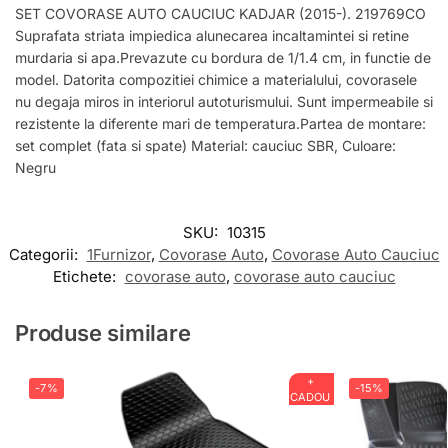
SET COVORASE AUTO CAUCIUC KADJAR (2015-). 219769CO
Suprafata striata impiedica alunecarea incaltamintei si retine
murdaria si apa.Prevazute cu bordura de 1/1.4 cm, in functie de
model. Datorita compozitiei chimice a materialului, covorasele
nu degaja miros in interiorul autoturismului. Sunt impermeabile si
rezistente la diferente mari de temperatura.Partea de montare:
set complet (fata si spate) Material: cauciuc SBR, Culoare:
Negru
SKU:
10315
Categorii:
1Furnizor
,
Covorase Auto
,
Covorase Auto Cauciuc
Etichete:
covorase auto
,
covorase auto cauciuc
Produse similare
+
-7%
-15%
CADOU