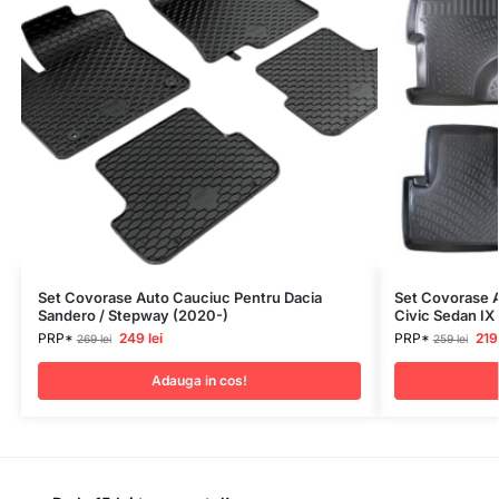
Set Covorase Auto Cauciuc Pentru Dacia
Set Covorase 
Sandero / Stepway (2020-)
Civic Sedan IX
PRP*
249
lei
PRP*
21
269
lei
259
lei
Adauga in cos!