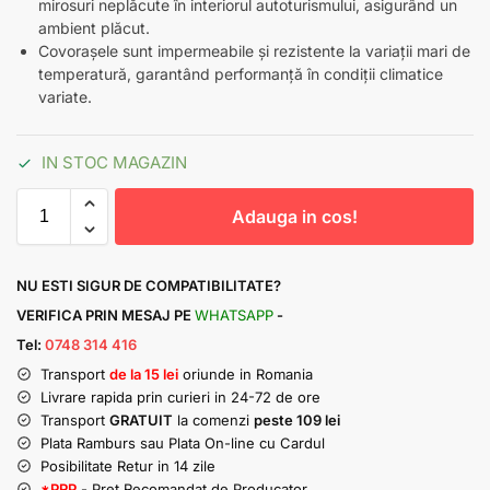
mirosuri neplăcute în interiorul autoturismului, asigurând un
ambient plăcut.
Covorașele sunt impermeabile și rezistente la variații mari de
temperatură, garantând performanță în condiții climatice
variate.
IN STOC MAGAZIN
Adauga in cos!
NU ESTI SIGUR DE COMPATIBILITATE?
VERIFICA PRIN MESAJ PE
WHATSAPP
-
Tel:
0748 314 416
Transport
de la 15 lei
oriunde in Romania
Livrare rapida prin curieri in 24-72 de ore
Transport
GRATUIT
la comenzi
peste 109 lei
Plata Ramburs sau Plata On-line cu Cardul
Posibilitate Retur in 14 zile
*PRP
- Pret Recomandat de Producator