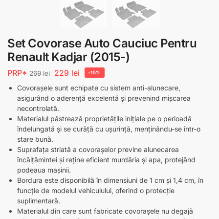
Set Covorase Auto Cauciuc Pentru
Renault Kadjar (2015-)
PRP*
229
lei
269
lei
-15%
Covorașele sunt echipate cu sistem anti-alunecare,
asigurând o aderență excelentă și prevenind mișcarea
necontrolată.
Materialul păstrează proprietățile inițiale pe o perioadă
îndelungată și se curăță cu ușurință, menținându-se într-o
stare bună.
Suprafața striată a covorașelor previne alunecarea
încălțămintei și reține eficient murdăria și apa, protejând
podeaua mașinii.
Bordura este disponibilă în dimensiuni de 1 cm și 1,4 cm, în
funcție de modelul vehiculului, oferind o protecție
suplimentară.
Materialul din care sunt fabricate covorașele nu degajă