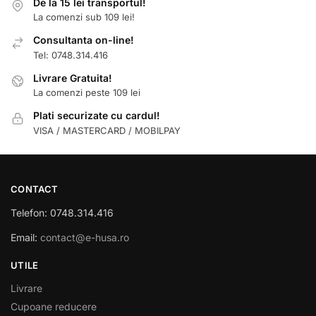
De la 15 lei transportul!
La comenzi sub 109 lei!
Consultanta on-line!
Tel: 0748.314.416
Livrare Gratuita!
La comenzi peste 109 lei
Plati securizate cu cardul!
VISA / MASTERCARD / MOBILPAY
CONTACT
Telefon: 0748.314.416
Email:
contact@e-husa.ro
UTILE
Livrare
Cupoane reducere