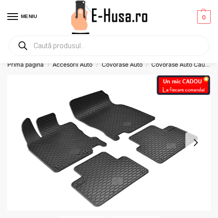
MENIU
0
Primesti un mic
CADOU
la orice comanda!
Prima pagină
Accesorii Auto
Covorase Auto
Covorase Auto Cauciuc
/
/
/