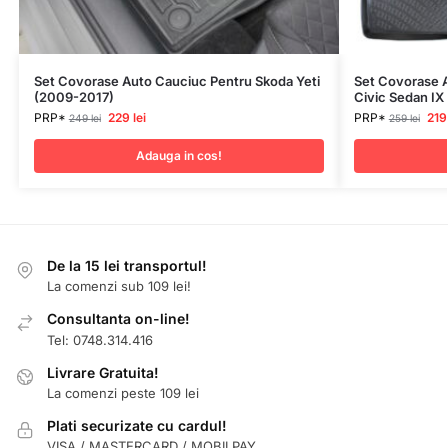
Set Covorase Auto Cauciuc Pentru Skoda Yeti
Set Covorase 
(2009-2017)
Civic Sedan IX
PRP*
229
lei
PRP*
21
249
lei
259
lei
Adauga in cos!
De la 15 lei transportul!
La comenzi sub 109 lei!
Consultanta on-line!
Tel: 0748.314.416
Livrare Gratuita!
La comenzi peste 109 lei
Plati securizate cu cardul!
VISA / MASTERCARD / MOBILPAY