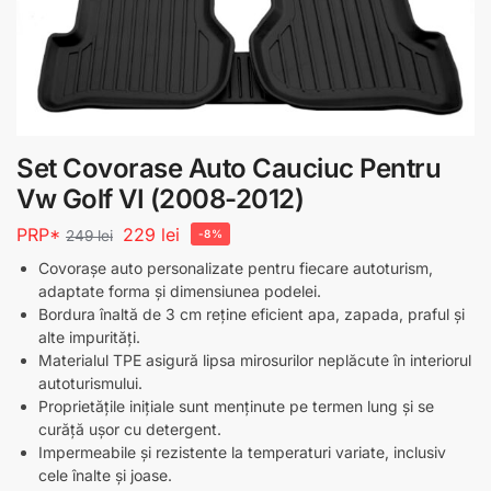
Set Covorase Auto Cauciuc Pentru
Vw Golf VI (2008-2012)
PRP*
229
lei
249
lei
-8%
Covorașe auto personalizate pentru fiecare autoturism,
adaptate forma și dimensiunea podelei.
Bordura înaltă de 3 cm reține eficient apa, zapada, praful și
alte impurități.
Materialul TPE asigură lipsa mirosurilor neplăcute în interiorul
autoturismului.
Proprietățile inițiale sunt menținute pe termen lung și se
curăță ușor cu detergent.
Impermeabile și rezistente la temperaturi variate, inclusiv
cele înalte și joase.