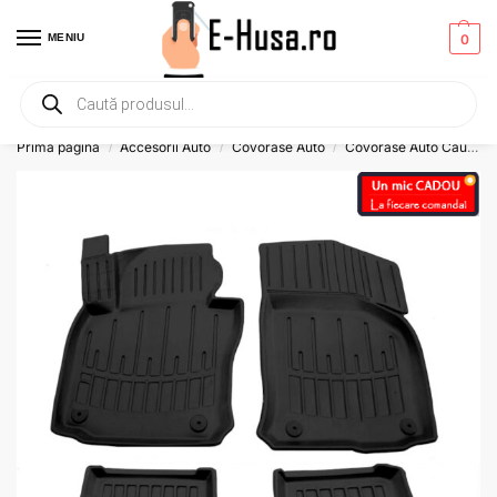
MENIU
0
Primesti un mic
CADOU
la orice comanda!
Prima pagină
Accesorii Auto
Covorase Auto
Covorase Auto Cauciuc
/
/
/