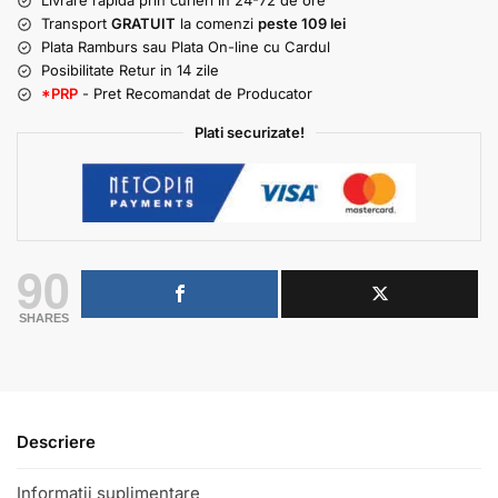
Livrare rapida prin curieri in 24-72 de ore
Transport
GRATUIT
la comenzi
peste 109 lei
Plata Ramburs sau Plata On-line cu Cardul
Posibilitate Retur in 14 zile
*PRP
- Pret Recomandat de Producator
Plati securizate!
90
SHARES
Descriere
Informatii suplimentare