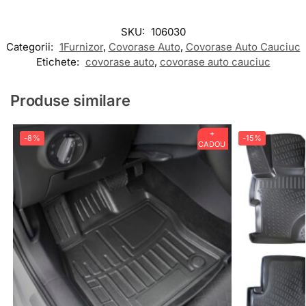
SKU:
106030
Categorii:
1Furnizor
,
Covorase Auto
,
Covorase Auto Cauciuc
Etichete:
covorase auto
,
covorase auto cauciuc
Produse similare
+
-8%
-15%
CADOU