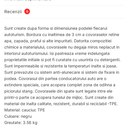
Recenzii
0
Sunt create dupa forma si dimensiunea podelei fiecarui
autoturism. Bordura cu inaltimea de 3 cm a covoraselor retine
apa, zapada, praful si alte impuritati. Datorita compozitiei
chimice a materialului, covorasele nu degaja miros neplacut in
interiorul autoturismului. Isi pastreaza vreme indelungata
proprietatile initiale si pot fi curatate cu usurinta cu detergenti.
Sunt impermeabile si rezistente la temperaturi inalte si joase.
Sunt prevazute cu sistem anti-alunecare si sistem de fixare in
podea. Covorasul din partea conducatorului auto are o
extindere speciala, care acopera complet zona de odihna a
piciorului stang. Covorasele din spate sunt legate intre ele
printr-o parte ce acopera tunelul de mijloc. Sunt create din
material de inalta calitate, rezistent, durabil si reciclabil -TPE.
Material: cauciuc TPE
Culoare: negru
Greutate: 3.56 kg