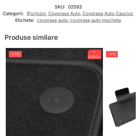
SKU:
02593
Categorii:
1Furnizor
,
Covorase Auto
,
Covorase Auto Cauciuc
Etichete:
covorase auto
,
covorase auto mocheta
Produse similare
+
-23%
-17%
CADOU