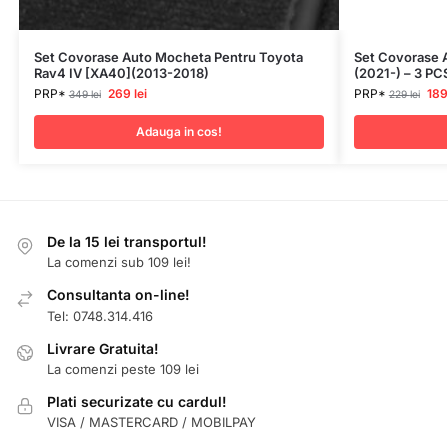
Set Covorase Auto Mocheta Pentru Toyota
Set Covorase 
Rav4 IV [XA40](2013-2018)
(2021-) – 3 PC
PRP*
269
lei
PRP*
18
349
lei
229
lei
Adauga in cos!
De la 15 lei transportul!
La comenzi sub 109 lei!
Consultanta on-line!
Tel: 0748.314.416
Livrare Gratuita!
La comenzi peste 109 lei
Plati securizate cu cardul!
VISA / MASTERCARD / MOBILPAY