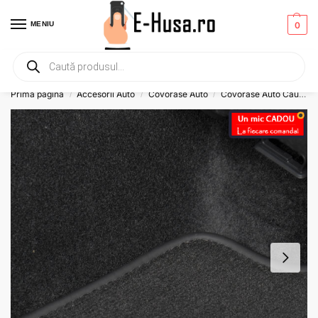
MENIU
0
Primesti un mic
CADOU
la orice comanda!
Prima pagină
Accesorii Auto
Covorase Auto
Covorase Auto Cauciuc
/
/
/