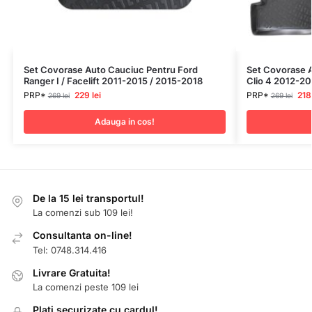
Set Covorase Auto Cauciuc Pentru Ford
Set Covorase A
Ranger I / Facelift 2011-2015 / 2015-2018
Clio 4 2012-20
PRP*
229
lei
PRP*
21
269
lei
269
lei
Adauga in cos!
De la 15 lei transportul!
La comenzi sub 109 lei!
Consultanta on-line!
Tel: 0748.314.416
Livrare Gratuita!
La comenzi peste 109 lei
Plati securizate cu cardul!