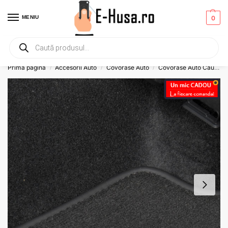
MENIU
0
Primesti un mic
CADOU
la orice comanda!
Prima pagină
Accesorii Auto
Covorase Auto
Covorase Auto Cauciuc
/
/
/