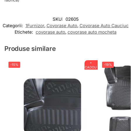
SKU:
02605
Categorii:
1Furnizor
,
Covorase Auto
,
Covorase Auto Cauciuc
Etichete:
covorase auto
,
covorase auto mocheta
Produse similare
+
-15%
-19%
CADOU