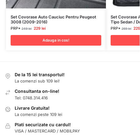
Set Covorase Auto Cauciuc Pentru Peugeot
Set Covorase A
3008 (2009-2016)
Tipo Sedan / 
PRP*
229
lei
PRP*
22
249
lei
269
lei
Adauga in cos!
De la 15 lei transportul!
La comenzi sub 109 lei!
Consultanta on-line!
Tel: 0748.314.416
Livrare Gratuita!
La comenzi peste 109 lei
Plati securizate cu cardul!
VISA / MASTERCARD / MOBILPAY