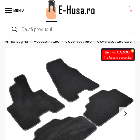
MENIU
0
Primesti un mic
CADOU
la orice comanda!
Prima pagină
Accesorii Auto
Covorase Auto
Covorase Auto Cauciuc
/
/
/