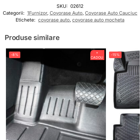
SKU:
02612
Categorii:
1Furnizor
,
Covorase Auto
,
Covorase Auto Cauciuc
Etichete:
covorase auto
,
covorase auto mocheta
Produse similare
+
-8%
-15%
CADOU