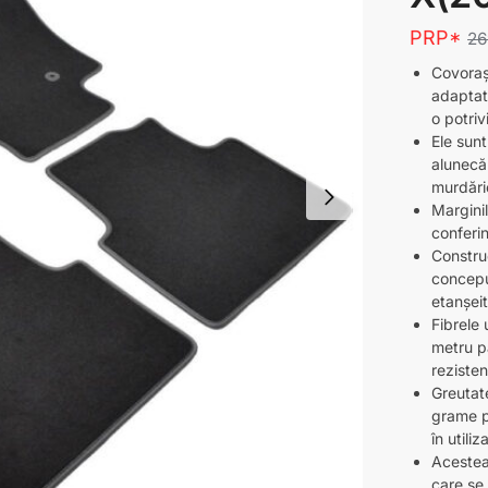
PRP*
2
Covorașe
adaptat
o potriv
Ele sunt
alunecă
murdări
Margini
conferin
Construc
concepu
etanșei
Fibrele 
metru pă
rezisten
Greutat
grame pe
în utiliz
Acestea
care se 