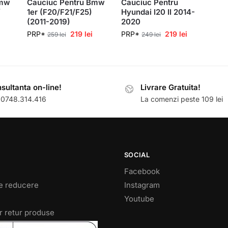
Bmw
Cauciuc Pentru Bmw
Cauciuc Pentru
/
1er (F20/F21/F25)
Hyundai I20 II 2014-
(2011-2019)
2020
PRP*
219
lei
PRP*
219
lei
259
lei
249
lei
sultanta on-line!
Livrare Gratuita!
: 0748.314.416
La comenzi peste 109 lei
SOCIAL
Facebook
e reducere
Instagram
Youtube
r retur produse