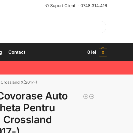
✆ Suport Clienti - 0748.314.416
g
Contact
0
lei
0
 Crossland X(2017-)
Covorase Auto
heta Pentru
 Crossland
17-)