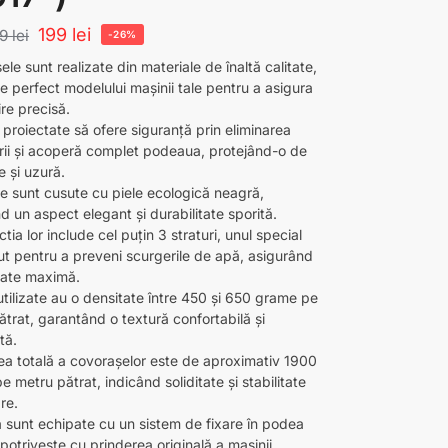
199
lei
69
lei
-26%
le sunt realizate din materiale de înaltă calitate,
e perfect modelului mașinii tale pentru a asigura
ire precisă.
 proiectate să ofere siguranță prin eliminarea
rii și acoperă complet podeaua, protejând-o de
e și uzură.
le sunt cusute cu piele ecologică neagră,
d un aspect elegant și durabilitate sporită.
tia lor include cel puțin 3 straturi, unul special
t pentru a preveni scurgerile de apă, asigurând
tate maximă.
utilizate au o densitate între 450 și 650 grame pe
trat, garantând o textură confortabilă și
tă.
ea totală a covorașelor este de aproximativ 1900
 metru pătrat, indicând soliditate și stabilitate
are.
 sunt echipate cu un sistem de fixare în podea
potrivește cu prinderea originală a mașinii,