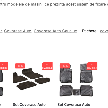
ntru modelele de masinii ce prezinta acest sistem de fixare d
r
,
Covorase Auto
,
Covorase Auto Cauciuc
Etichete:
cov
+
+
+
-15%
-12%
ADOU
CADOU
CADOU
o
Set Covorase Auto
Set Covorase Auto