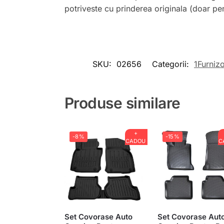
potriveste cu prinderea originala (doar pe
SKU:
02656
Categorii:
1Furnizo
Produse similare
+
-8%
-15%
CADOU
C
Set Covorase Auto
Set Covorase Aut