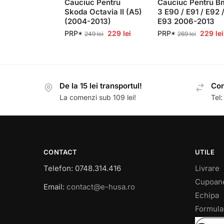
Cauciuc Pentru
Cauciuc Pentru 
Skoda Octavia II (A5)
3 E90 / E91 / E92 
(2004-2013)
E93 2006-2013
PRP*
229
lei
PRP*
229
lei
249
lei
269
lei
De la 15 lei transportul!
Con
La comenzi sub 109 lei!
Tel
CONTACT
UTILE
Telefon: 0748.314.416
Livrare
Cupoan
Email:
contact@e-husa.ro
Echipa
Formula