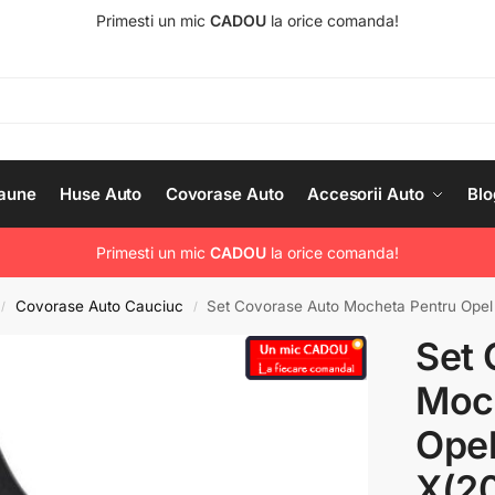
Primesti un mic
CADOU
la orice comanda!
aune
Huse Auto
Covorase Auto
Accesorii Auto
Blo
Primesti un mic
CADOU
la orice comanda!
Covorase Auto Cauciuc
Set Covorase Auto Mocheta Pentru Opel
/
/
Set 
Moc
Opel
X(20