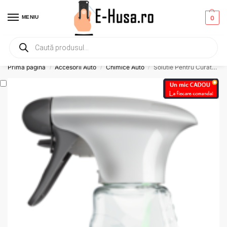
MENIU
0
Primesti un mic
CADOU
la orice comanda!
Prima pagină
Accesorii Auto
Chimice Auto
Solutie Pentru Curatarea Bordului Aroma Lamaie 500 Ml Sonax
/
/
/