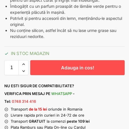
pentru un aspect curat și îngrijit mai îndelungat.
Îmbogățit cu un parfum proaspăt de lămâie verde pentru o
experiență plăcută în mașină.
Potrivit și pentru accesorii din lemn, menținându-le aspectul
original.
Nu conține silicon, astfel încât să nu lase urme grase sau
reziduuri nedorite.
IN STOC MAGAZIN
Adauga in cos!
NU ESTI SIGUR DE COMPATIBILITATE?
VERIFICA PRIN MESAJ PE
WHATSAPP
-
Tel:
0748 314 416
Transport
de la 15 lei
oriunde in Romania
Livrare rapida prin curieri in 24-72 de ore
Transport
GRATUIT
la comenzi
peste 109 lei
Plata Ramburs sau Plata On-line cu Cardul