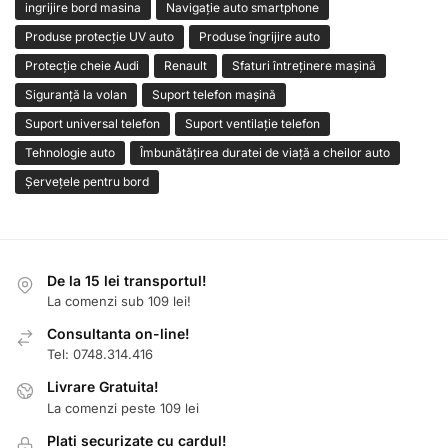
ingrijire bord masina
Navigație auto smartphone
Produse protecție UV auto
Produse îngrijire auto
Protecție cheie Audi
Renault
Sfaturi întreținere mașină
Siguranță la volan
Suport telefon mașină
Suport universal telefon
Suport ventilație telefon
Tehnologie auto
Îmbunătățirea duratei de viață a cheilor auto
Șervețele pentru bord
De la 15 lei transportul!
La comenzi sub 109 lei!
Consultanta on-line!
Tel: 0748.314.416
Livrare Gratuita!
La comenzi peste 109 lei
Plati securizate cu cardul!