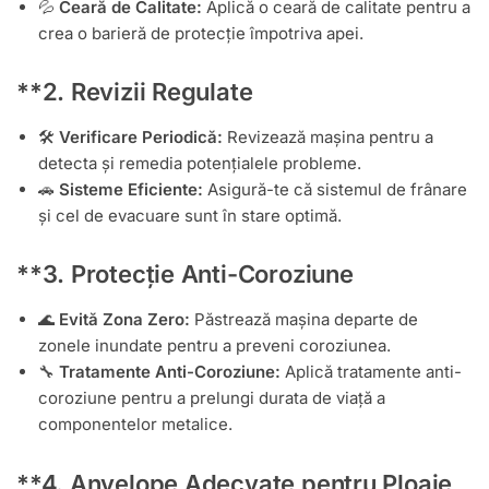
💦
Ceară de Calitate:
Aplică o ceară de calitate pentru a
crea o barieră de protecție împotriva apei.
**2.
Revizii Regulate
🛠️
Verificare Periodică:
Revizează mașina pentru a
detecta și remedia potențialele probleme.
🚗
Sisteme Eficiente:
Asigură-te că sistemul de frânare
și cel de evacuare sunt în stare optimă.
**3.
Protecție Anti-Coroziune
🌊
Evită Zona Zero:
Păstrează mașina departe de
zonele inundate pentru a preveni coroziunea.
🔧
Tratamente Anti-Coroziune:
Aplică tratamente anti-
coroziune pentru a prelungi durata de viață a
componentelor metalice.
**4.
Anvelope Adecvate pentru Ploaie