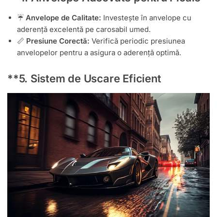
☔
Anvelope de Calitate:
Investește în anvelope cu
aderență excelentă pe carosabil umed.
📏
Presiune Corectă:
Verifică periodic presiunea
anvelopelor pentru a asigura o aderență optimă.
**5.
Sistem de Uscare Eficient