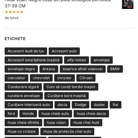
37-39 CM
de Ionut
ETICHETE
Accesorii Audi de lux
Accesorii auto
Accesorii smartphone mașină
alfa romeo
anvelope
anvelope negre
Arkana
biserica sfintii voievozi
BMW
calculator
chevrolet
chrysler
Citroen
Conducere sigură
Cum să cureți bordul mașini
curatare anvelope
Curățare bord mașină
Curățare interioară auto
dacia
Dodge
duster
fiat
ford
Honda
husa cheie auto
husa cheie dacia
husa cheie sfintita
husa volan
Huse chei Audi
Huse cu cristale
Huse de protecție chei auto