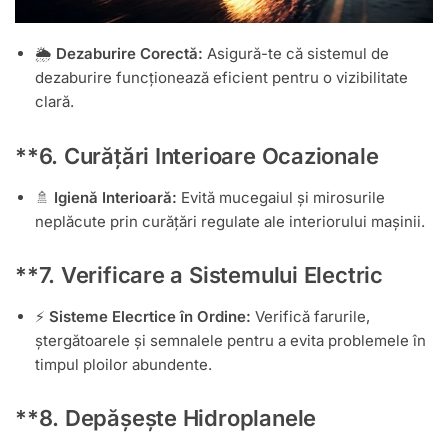
🌦️
Dezaburire Corectă:
Asigură-te că sistemul de
dezaburire funcționează eficient pentru o vizibilitate
clară.
**6.
Curățări Interioare Ocazionale
🚿
Igienă Interioară:
Evită mucegaiul și mirosurile
neplăcute prin curățări regulate ale interiorului mașinii.
**7.
Verificare a Sistemului Electric
⚡
Sisteme Elecrtice în Ordine:
Verifică farurile,
ștergătoarele și semnalele pentru a evita problemele în
timpul ploilor abundente.
**8.
Depășește Hidroplanele