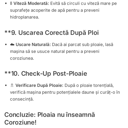
🚦
Viteză Moderată:
Evită să circuli cu viteză mare pe
suprafețe acoperite de apă pentru a preveni
hidroplanarea.
**9.
Uscarea Corectă După Ploi
☁️
Uscare Naturală:
Dacă ai parcat sub ploaie, lasă
mașina să se usuce natural pentru a preveni
coroziunea.
**10.
Check-Up Post-Ploaie
🚿
Verificare După Ploaie:
După o ploaie torențială,
verifică mașina pentru potențialele daune și curăț-o în
consecință.
Concluzie: Ploaia nu înseamnă
Coroziune!