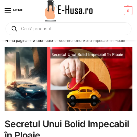
MENIU
0
Primesti un mic
CADOU
la orice comanda!
Prima pagină
Sfaturi utile
Secretul Unui Bolid Impecabil în Ploaie
/
/
Secretul Unui Bolid Impecabil
în Ploaie