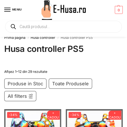
MENIU
0
Primesti un mic
CADOU
la orice comanda!
Prima pagină
Husa controller
Husa controller PS5
/
/
Husa controller PS5
Afișez 1–12 din 29 rezultate
Produse in Stoc
Toate Produsele
All filters
+
+
-34%
-34%
CADOU
CADOU