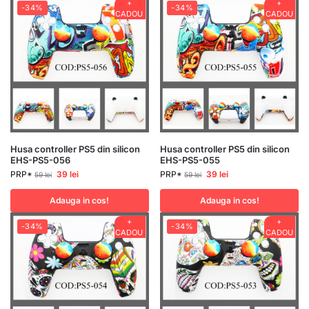
+
+
-34%
-34%
CADOU
CADOU
Husa controller PS5 din silicon
Husa controller PS5 din silicon
EHS-PS5-056
EHS-PS5-055
PRP*
39
lei
PRP*
39
lei
59
lei
59
lei
Adauga in cos!
Adauga in cos!
+
+
-34%
-34%
CADOU
CADOU