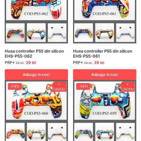
Husa controller PS5 din silicon
Husa controller PS5 din silicon
EHS-PS5-062
EHS-PS5-061
PRP*
39
lei
PRP*
39
lei
59
lei
59
lei
Adauga in cos!
Adauga in cos!
+
+
-34%
-34%
CADOU
CADOU