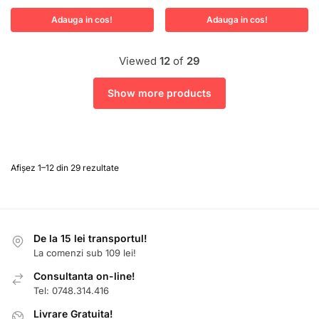
Adauga in cos!
Adauga in cos!
Viewed
12
of
29
Show more products
Afișez 1–12 din 29 rezultate
De la 15 lei transportul!
La comenzi sub 109 lei!
Consultanta on-line!
Tel: 0748.314.416
Livrare Gratuita!