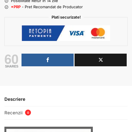
Posibilitate Retur in 14 zile
*PRP
- Pret Recomandat de Producator
Plati securizate!
60
SHARES
Descriere
Recenzii
0