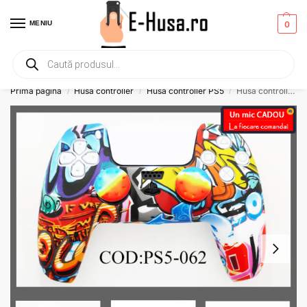
MENIU
0
Primesti un mic
CADOU
la orice comanda!
Prima pagină
Husa controller
Husa controller PS5
Husa controller PS5 din silicon EHS-PS5-062
/
/
/