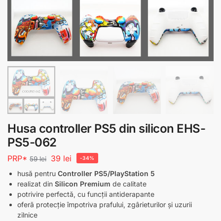
Husa controller PS5 din silicon EHS-
PS5-062
PRP*
39
lei
59
lei
-34%
husă pentru
Controller PS5/PlayStation 5
realizat din
Silicon Premium
de calitate
potrivire perfectă, cu funcții antiderapante
oferă protecție împotriva prafului, zgârieturilor și uzurii
zilnice