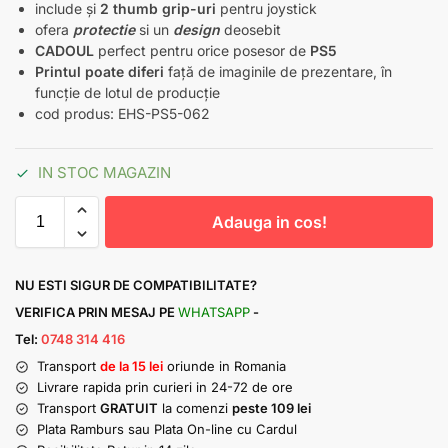
include și
2 thumb grip-uri
pentru joystick
ofera
protectie
si un
design
deosebit
CADOUL
perfect pentru orice posesor de
PS5
Printul poate diferi
față de imaginile de prezentare, în
funcție de lotul de producție
cod produs: EHS-PS5-062
IN STOC MAGAZIN
Adauga in cos!
NU ESTI SIGUR DE COMPATIBILITATE?
VERIFICA PRIN MESAJ PE
WHATSAPP
-
Tel:
0748 314 416
Transport
de la 15 lei
oriunde in Romania
Livrare rapida prin curieri in 24-72 de ore
Transport
GRATUIT
la comenzi
peste 109 lei
Plata Ramburs sau Plata On-line cu Cardul