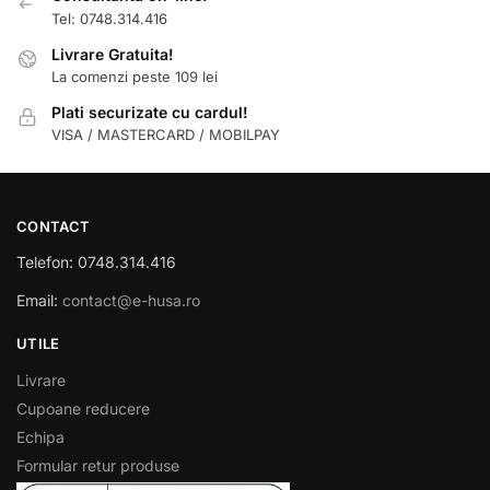
Tel: 0748.314.416
Livrare Gratuita!
La comenzi peste 109 lei
Plati securizate cu cardul!
VISA / MASTERCARD / MOBILPAY
CONTACT
Telefon: 0748.314.416
Email:
contact@e-husa.ro
UTILE
Livrare
Cupoane reducere
Echipa
Formular retur produse