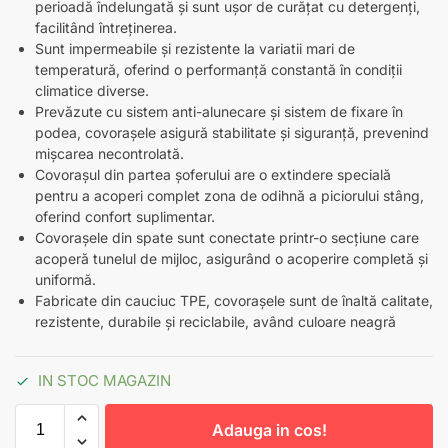
perioadă îndelungată și sunt ușor de curățat cu detergenți,
facilitând întreținerea.
Sunt impermeabile și rezistente la variatii mari de
temperatură, oferind o performanță constantă în condiții
climatice diverse.
Prevăzute cu sistem anti-alunecare și sistem de fixare în
podea, covorașele asigură stabilitate și siguranță, prevenind
mișcarea necontrolată.
Covorașul din partea șoferului are o extindere specială
pentru a acoperi complet zona de odihnă a piciorului stâng,
oferind confort suplimentar.
Covorașele din spate sunt conectate printr-o secțiune care
acoperă tunelul de mijloc, asigurând o acoperire completă și
uniformă.
Fabricate din cauciuc TPE, covorașele sunt de înaltă calitate,
rezistente, durabile și reciclabile, având culoare neagră
IN STOC MAGAZIN
Adauga in cos!