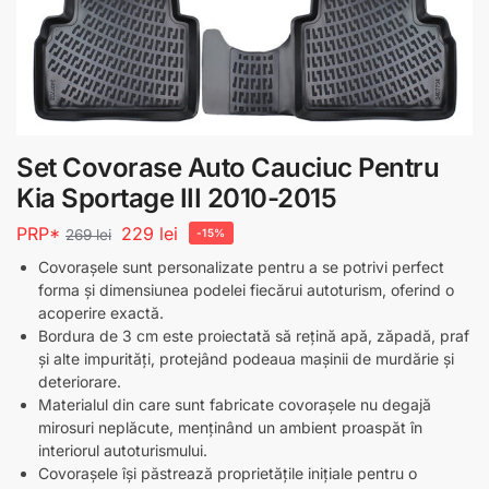
Set Covorase Auto Cauciuc Pentru
Kia Sportage III 2010-2015
PRP*
229
lei
269
lei
-15%
Covorașele sunt personalizate pentru a se potrivi perfect
forma și dimensiunea podelei fiecărui autoturism, oferind o
acoperire exactă.
Bordura de 3 cm este proiectată să rețină apă, zăpadă, praf
și alte impurități, protejând podeaua mașinii de murdărie și
deteriorare.
Materialul din care sunt fabricate covorașele nu degajă
mirosuri neplăcute, menținând un ambient proaspăt în
interiorul autoturismului.
Covorașele își păstrează proprietățile inițiale pentru o