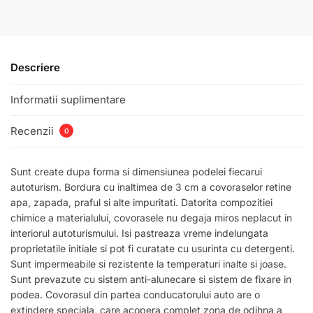
Descriere
Informatii suplimentare
Recenzii
0
Sunt create dupa forma si dimensiunea podelei fiecarui
autoturism. Bordura cu inaltimea de 3 cm a covoraselor retine
apa, zapada, praful si alte impuritati. Datorita compozitiei
chimice a materialului, covorasele nu degaja miros neplacut in
interiorul autoturismului. Isi pastreaza vreme indelungata
proprietatile initiale si pot fi curatate cu usurinta cu detergenti.
Sunt impermeabile si rezistente la temperaturi inalte si joase.
Sunt prevazute cu sistem anti-alunecare si sistem de fixare in
podea. Covorasul din partea conducatorului auto are o
extindere speciala, care acopera complet zona de odihna a