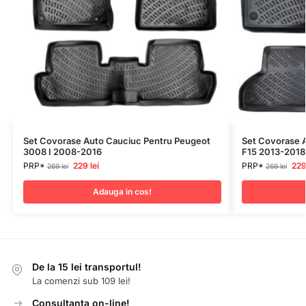
Set Covorase Auto Cauciuc Pentru Peugeot
Set Covorase 
3008 I 2008-2016
F15 2013-2018
PRP*
229
lei
PRP*
22
269
lei
269
lei
Adauga in cos!
De la 15 lei transportul!
La comenzi sub 109 lei!
Consultanta on-line!