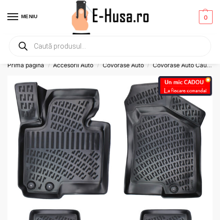
MENIU
0
Primesti un mic
CADOU
la orice comanda!
Prima pagină
Accesorii Auto
Covorase Auto
Covorase Auto Cauciuc
/
/
/