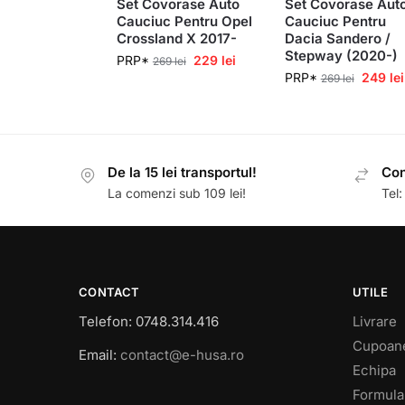
Set Covorase Auto
Set Covorase Aut
Cauciuc Pentru Opel
Cauciuc Pentru
Crossland X 2017-
Dacia Sandero /
Stepway (2020-)
PRP*
229
lei
269
lei
PRP*
249
lei
269
lei
De la 15 lei transportul!
Con
La comenzi sub 109 lei!
Tel
CONTACT
UTILE
Telefon: 0748.314.416
Livrare
Cupoan
Email:
contact@e-husa.ro
Echipa
Formula