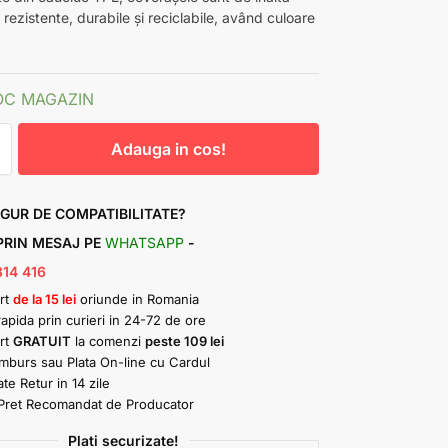
, rezistente, durabile și reciclabile, având culoare
OC MAGAZIN
Adauga in cos!
IGUR DE COMPATIBILITATE?
 PRIN MESAJ PE
WHATSAPP
-
314 416
rt
de la 15 lei
oriunde in Romania
rapida prin curieri in 24-72 de ore
rt
GRATUIT
la comenzi
peste 109 lei
amburs sau Plata On-line cu Cardul
ate Retur in 14 zile
Pret Recomandat de Producator
Plati securizate!