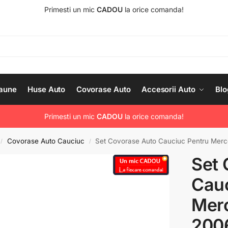
Primesti un mic
CADOU
la orice comanda!
aune
Huse Auto
Covorase Auto
Accesorii Auto
Blo
Primesti un mic
CADOU
la orice comanda!
Covorase Auto Cauciuc
Set Covorase Auto Cauciuc Pentru Merce
/
/
Set 
Cauc
Merc
200