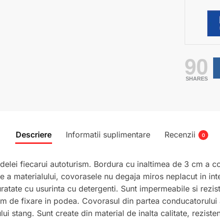
90
SHARES
Descriere
Informatii suplimentare
Recenzii
0
elei fiecarui autoturism. Bordura cu inaltimea de 3 cm a co
ce a materialului, covorasele nu degaja miros neplacut in int
 curatate cu usurinta cu detergenti. Sunt impermeabile si rezis
em de fixare in podea. Covorasul din partea conducatorului 
 stang. Sunt create din material de inalta calitate, rezistent