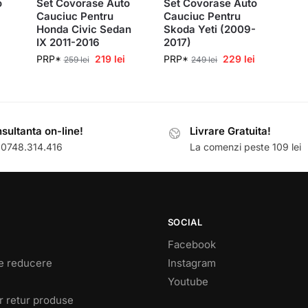
o
Set Covorase Auto
Set Covorase Auto
Cauciuc Pentru
Cauciuc Pentru
Honda Civic Sedan
Skoda Yeti (2009-
IX 2011-2016
2017)
PRP*
219
lei
PRP*
229
lei
259
lei
249
lei
sultanta on-line!
Livrare Gratuita!
: 0748.314.416
La comenzi peste 109 lei
SOCIAL
Facebook
e reducere
Instagram
Youtube
r retur produse