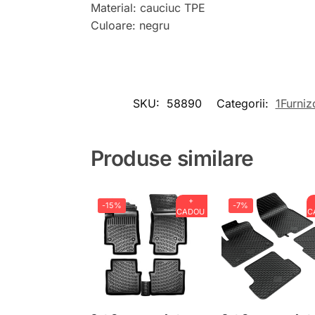
Material: cauciuc TPE
Culoare: negru
SKU:
58890
Categorii:
1Furniz
Produse similare
+
-15%
-7%
CADOU
C