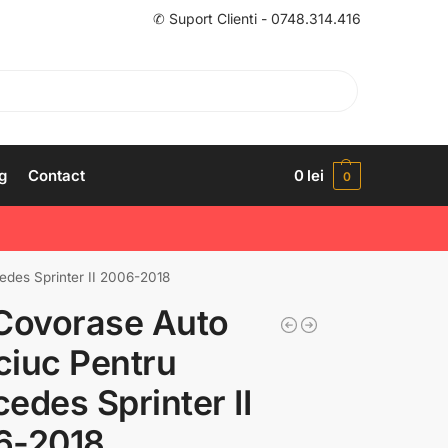
✆ Suport Clienti - 0748.314.416
g
Contact
0
lei
0
des Sprinter II 2006-2018
Covorase Auto
iuc Pentru
edes Sprinter II
6-2018