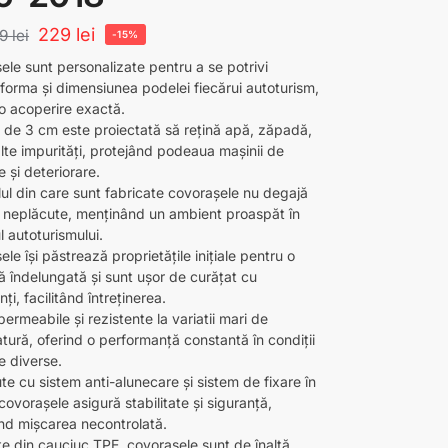
229
lei
69
lei
-15%
ele sunt personalizate pentru a se potrivi
 forma și dimensiunea podelei fiecărui autoturism,
 o acoperire exactă.
 de 3 cm este proiectată să rețină apă, zăpadă,
alte impurități, protejând podeaua mașinii de
 și deteriorare.
lul din care sunt fabricate covorașele nu degajă
i neplăcute, menținând un ambient proaspăt în
ul autoturismului.
le își păstrează proprietățile inițiale pentru o
ă îndelungată și sunt ușor de curățat cu
ți, facilitând întreținerea.
ermeabile și rezistente la variatii mari de
tură, oferind o performanță constantă în condiții
e diverse.
e cu sistem anti-alunecare și sistem de fixare în
ovorașele asigură stabilitate și siguranță,
nd mișcarea necontrolată.
te din cauciuc TPE, covorașele sunt de înaltă