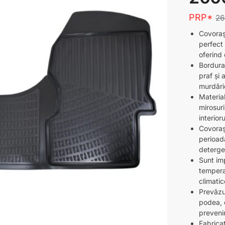
PRP*
2
Covoraș
perfect
oferind
Bordura
praf și 
murdărie
Materia
mirosur
interior
Covorașe
perioad
detergen
Sunt imp
tempera
climatic
Prevăzut
podea, c
preveni
Fabrica