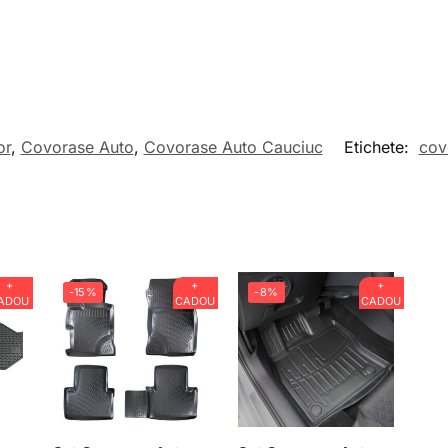
or
,
Covorase Auto
,
Covorase Auto Cauciuc
Etichete:
cov
+
+
+
-15%
-8%
ADOU
CADOU
CADOU